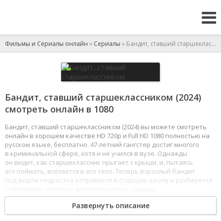
Фильмы и Сериалы онлайн
»
Сериалы
» Бандит, ставший старшеклассником
Бандит, ставший старшеклассником (2024)
смотреть онлайн в 1080
Бандит, ставший старшеклассником (2024) вы можете смотреть
онлайн в хорошем качестве HD 720p и Full HD 1080 полностью на
русском языке, бесплатно. 47-летний гангстер достиг многого
в криминальной сфере, хотя и не учился в вузе. Однажды
он видит, как старшеклассник прыгает с крыши, и, пытаясь
его поймать, вселяется в его тело. Теперь взрослый бандит
под видом подростка отправится в старшую школу и разберется
с негодяями, которые довели парня до суицида.
1
2
3
4
5
6
7
8
Развернуть описание