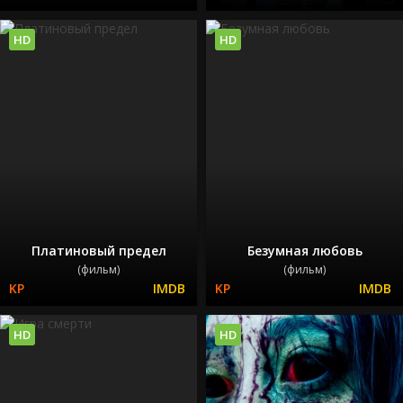
HD
HD
Платиновый предел
Безумная любовь
(фильм)
(фильм)
HD
HD