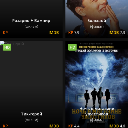
Розарио + Вампир
Большой
(фильм)
(фильм)
7.9
7.3
HD
HD
Ночь в магазине
Тик-герой
ужастиков
(фильм)
(фильм)
4.4
4.6