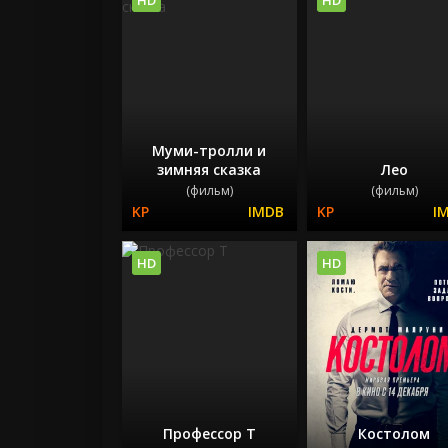
Муми-тролли и
зимняя сказка
Лео
(фильм)
(фильм)
HD
HD
Профессор Т
Костолом