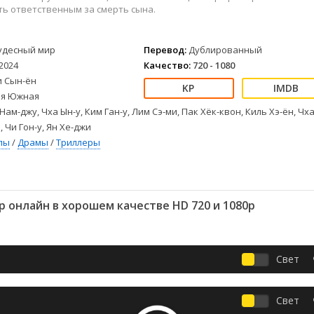
Детективы
2023
Семейные
ь ответственным за смерть сына.
Детские
2022
Спорт
Драмы
2021
Триллеры
удесный мир
Перевод:
Дублированный
Комедии
Ужасы
2024
Качество:
720 - 1080
Русские
Фантастика
и Сын-ён
СССР
Фэнтези
я Южная
ые
Зарубежные
Нам-джу, Чха Ын-у, Ким Ган-у, Лим Сэ-ми, Пак Хёк-квон, Киль Хэ-ён, Чха
, Чи Гон-у, Ян Хе-джи
Фильмы из соцетей
лы
/
Драмы
/
Триллеры
 онлайн в хорошем качестве HD 720 и 1080p
Свет
Свет