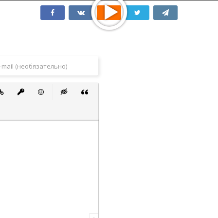
 список
ванный список
тавить ссылку
Вставить защищенную ссылку
Вставить смайлик
Вставка скрытого текста
Вставка цитаты