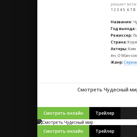
2023
решает мстит
2022
1
2
3
4
5
6
7
8
2021
Название:
Ч
Год выхода:
Русские
Режиссер:
Л
СССР
Страна:
Коре
Зарубежн
Актеры:
Ким 
ён, О Ман-сок
Жанр:
Сериа
Смотреть Чудесный мир
Смотреть онлайн
Трейлер
Смотреть онлайн
Трейлер