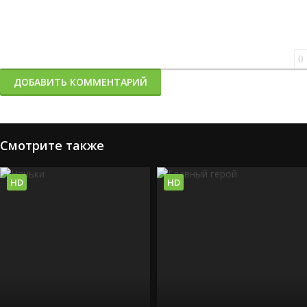
0
ДОБАВИТЬ КОММЕНТАРИЙ
Смотрите также
HD
HD