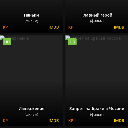
Няньки
Главный герой
(фильм)
(фильм)
HD
HD
Извержение
Запрет на браки в Чосоне
(фильм)
(фильм)