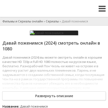
Фильмы и Сериалы онлайн
»
Сериалы
» Давай поженимся
Давай поженимся (2024) смотреть онлайн в
1080
Давай поженимся (2024) вы можете смотреть онлайн в хорошем
качестве HD 720p и Full HD 1080 полностью на русском языке,
бесплатно. Разнорабочий Пон Чхоль-хи живёт на острове и в
одиночку растит двух маленьких племянников. Парень и не
задумывается о создании собственной семьи, когда госслужащая
Чон Ха-на в рамках государственной программы по повышению
количества браков начинает убеждать его в необходимости
женитьбы. У девушки имеется корыстный интерес: если
она успешно выполнит задание, и Чхоль-хи женится, её
Развернуть описание
переведут в другой отдел.
1
2
3
4
5
6
7
8
Название:
Давай поженимся