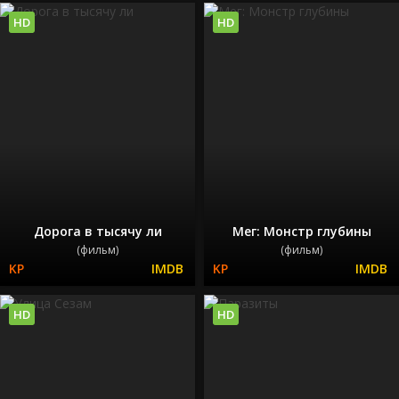
HD
HD
Дорога в тысячу ли
Мег: Монстр глубины
(фильм)
(фильм)
HD
HD