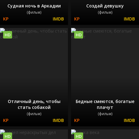
Судная ночь в Аркадии
Создай девушку
(фильм)
(фильм)
HD
HD
Отличный день, чтобы
Бедные смеются, богатые
стать собакой
плачут
(фильм)
(фильм)
HD
HD