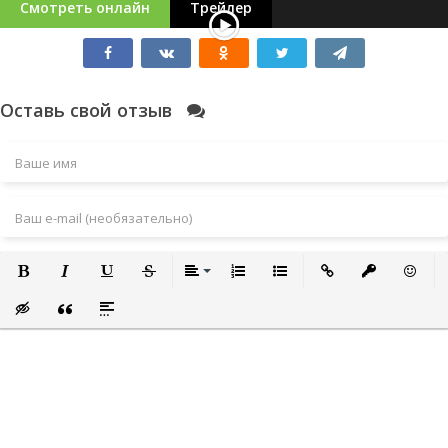
Смотреть онлайн
Трейлер
Оставь свой отзыв
Полужирный
Курсив
Подчеркнутый
Зачеркнутый
Выравнивание
Нумерованный список
Маркированный список
Вставить ссылку
Вставить за
Встави
Вставка скрытого текста
Вставка цитаты
Вставка спойлера