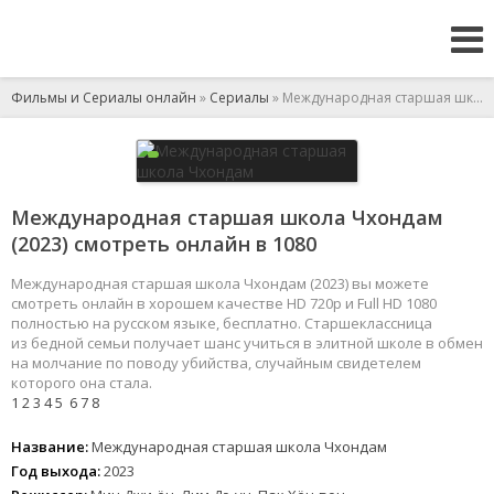
Фильмы и Сериалы онлайн
»
Сериалы
» Международная старшая школа Чхондам
Международная старшая школа Чхондам
(2023) смотреть онлайн в 1080
Международная старшая школа Чхондам (2023) вы можете
смотреть онлайн в хорошем качестве HD 720p и Full HD 1080
полностью на русском языке, бесплатно. Старшеклассница
из бедной семьи получает шанс учиться в элитной школе в обмен
на молчание по поводу убийства, случайным свидетелем
которого она стала.
1
2
3
4
5
6
7
8
Название:
Международная старшая школа Чхондам
Год выхода:
2023