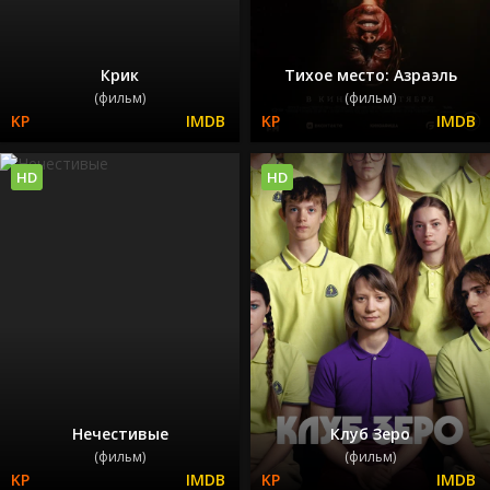
Крик
Тихое место: Азраэль
(фильм)
(фильм)
HD
HD
Нечестивые
Клуб Зеро
(фильм)
(фильм)