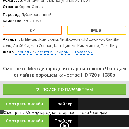
Режиссер:
Мин Джи-ён, Лим Дэ-ун, Пак Хён-вон
Страна:
Корея Южная
Перевод:
Дублированный
Качество:
720 - 1080
Актеры:
Ли Ын-сэм, Ким Е-рим, Ли Джон-хёк, Ю Джон-ху, Хан Да-
соль, Ли Хё-би, Чан Сон-юн, Кан Щин-хи, Ким Мин-гю, Пак Щи-у
Жанр:
Сериалы
/
Детективы
/
Драмы
/
Триллеры
Смотреть Международная старшая школа Чхондам
онлайн в хорошем качестве HD 720 и 1080p
ПОИСК ПО ПАРАМЕТРАМ
Смотреть онлайн
Трейлер
Смотреть онлайн
Трейлер