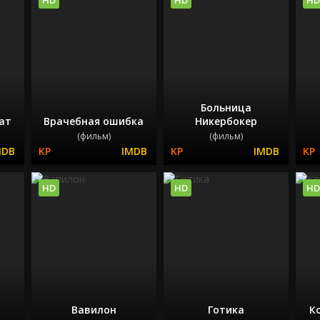
Больница
ат
Врачебная ошибка
Никербокер
(фильм)
(фильм)
HD
HD
HD
Вавилон
Готика
К