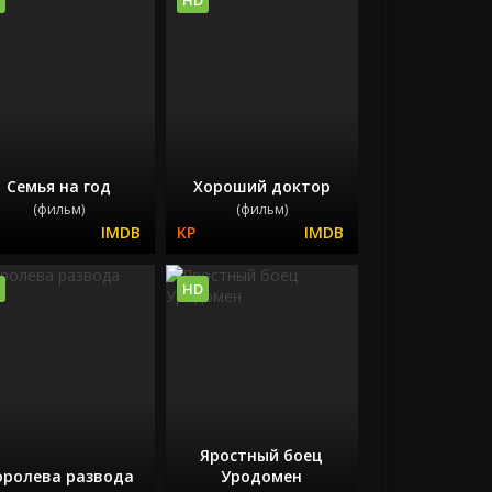
Семья на год
Хороший доктор
(фильм)
(фильм)
HD
Яростный боец
оролева развода
Уродомен