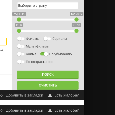
год 1915
год 2019
КП 0
КП 10
Фильмы
Сериалы
Мультфильмы
ён,
Аниме
По убыванию
По возрастанию
Добавить в закладки
Есть жалоба?
Добавить в закладки
Есть жалоба?