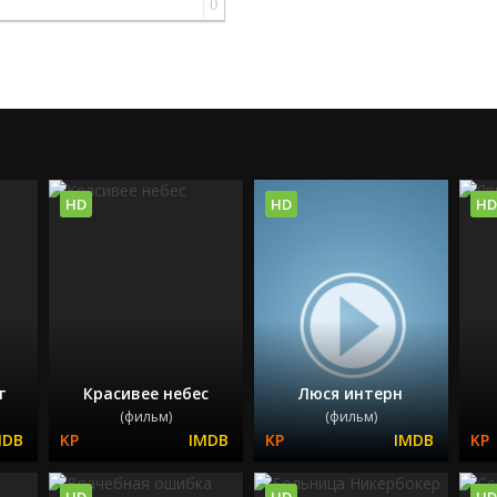
0
HD
HD
HD
г
Красивее небес
Люся интерн
(фильм)
(фильм)
HD
HD
HD