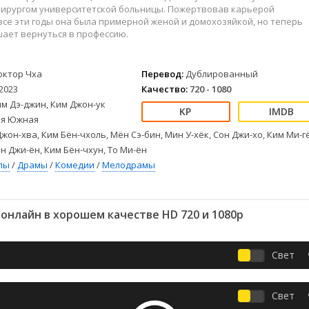
Детективы
2023
Семейные
хирургом университетской больницы. Пожертвовав карьерой
Детские
2022
Спорт
все эти годы она была примерной женой и домохозяйкой, но теперь
ает вернуться в профессию.
Драмы
2021
Триллеры
Комедии
Ужасы
Русские
Фантастика
октор Чха
Перевод:
Дублированный
2023
Качество:
720 - 1080
СССР
Фэнтези
м Дэ-джин, Ким Джон-ук
ые
Зарубежные
я Южная
Фильмы из соцетей
жон-хва, Ким Бён-чхоль, Мён Сэ-бин, Мин У-хёк, Сон Джи-хо, Ким Ми-г
ан Джи-ён, Ким Бён-чхун, То Ми-ён
лы
/
Драмы
/
Комедии
/
Мелодрамы
онлайн в хорошем качестве HD 720 и 1080p
Свет
Свет