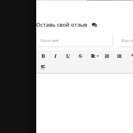
Оставь свой отзыв
Полужирный
Курсив
Подчеркнутый
Зачеркнутый
Выравнивание
Нумерованный
Маркиро
Вс
Вставка спойлера