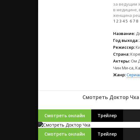
2023
за ведущим 
2022
в медицине, 
женщина реш
2021
1
2
3
4
5
6
7
8
Русские
Название:
Д
Год выхода:
СССР
Режиссер:
Ки
Зарубежн
Страна:
Коре
Актеры:
Ом Д
Чин Ми-са, К
Жанр:
Сериа
Смотреть Доктор Чха 
Смотреть онлайн
Трейлер
Смотреть онлайн
Трейлер