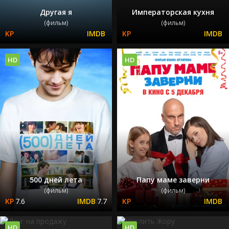
Другая я
Императорская кухня
(фильм)
(фильм)
HD
HD
500 дней лета
Папу маме заверни
(фильм)
(фильм)
7.6
7.7
HD
HD