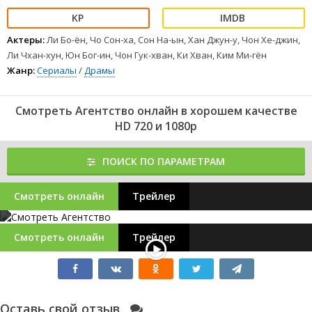
Актеры:
Ли Бо-ён, Чо Сон-ха, Сон На-ын, Хан Джун-у, Чон Хе-джин,
Ли Чхан-хун, Юн Бог-ин, Чон Гук-хван, Ки Хван, Ким Ми-гён
Жанр:
Сериалы
/
Драмы
Смотреть Агентство онлайн в хорошем качестве
HD 720 и 1080p
ПОИСК ПО ПАРАМЕТРАМ
Смотреть онлайн
Трейлер
Смотреть онлайн
Трейлер
Оставь свой отзыв