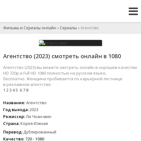
Фильмы и Сериалы онлайн
»
Сериалы
» Агентство
Агентство (2023) смотреть онлайн в 1080
Агентство (2023) вы можете смотреть онлайн в хорошем качестве
HD 720p и Full HD 1080 полностью на русском языке,
бесплатно. Женщина пробивается по карьерной лестнице
в рекламном агентстве.
1
2
3
4
5
6
7
8
Название:
Агентство
Год выхода:
2023
Режиссер:
Ли Чхан-мин
Страна:
Корея Южная
Перевод:
Дублированный
Качество:
720 - 1080