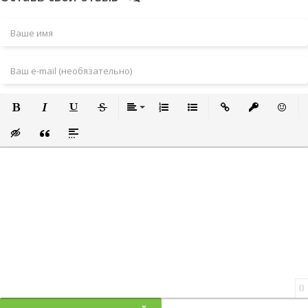
Полужирный
Курсив
Подчеркнутый
Зачеркнутый
Выравнивание
Нумерованный список
Маркированный список
Вставить ссылку
Вставить за
Встави
Вставка скрытого текста
Вставка цитаты
Вставка спойлера
0