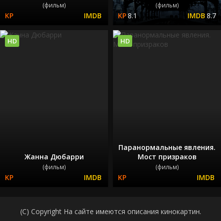
(фильм)
(фильм)
8.1
8.7
HD
HD
Паранормальные явления.
Жанна Дюбарри
Мост призраков
(фильм)
(фильм)
(C) Copyright На сайте имеются описания кинокартин.