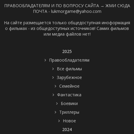
ПРАВООБЛАДАТЕЛЯМ И ПО ВОПРОСУ САЙТА →
ЖМИ СЮДА
ПОЧТА - lukmorgame@yahoo.com
На сайте размещается только общедоступная иноформация
о фильмах - из общедоступных источников! Самих фильмов
или медиа файлов нет!
2025
Правообладателям
Все фильмы
Зарубежное
Семейное
Фантастика
Боевики
Триллеры
Новое
2024