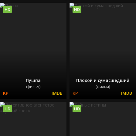
HD
HD
Пушпа
Плохой и сумасшедший
(фильм)
(фильм)
HD
HD