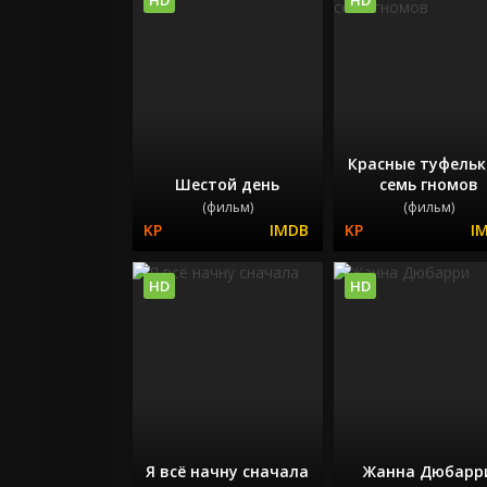
Красные туфельк
Шестой день
семь гномов
(фильм)
(фильм)
HD
HD
Я всё начну сначала
Жанна Дюбарр