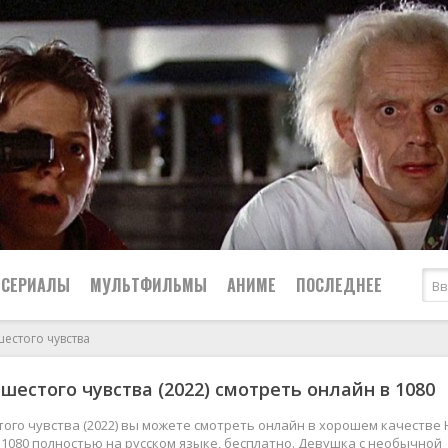
СЕРИАЛЫ
МУЛЬТФИЛЬМЫ
АНИМЕ
ПОСЛЕДНЕЕ
естого чувства
Все
Криминал
шестого чувства (2022) смотреть онлайн в 1080
Боевики
Мелодрамы
Военные
2024
Приключения
ого чувства (2022) вы можете смотреть онлайн в хорошем качестве 
HD 1080 полностью на русском языке, бесплатно. Девушка с необычной