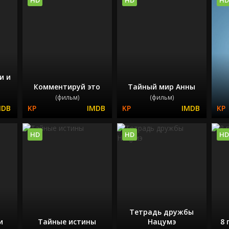
и и
Комментируй это
Тайный мир Анны
(фильм)
(фильм)
HD
HD
HD
Тетрадь дружбы
и
Тайные истины
Нацумэ
8 