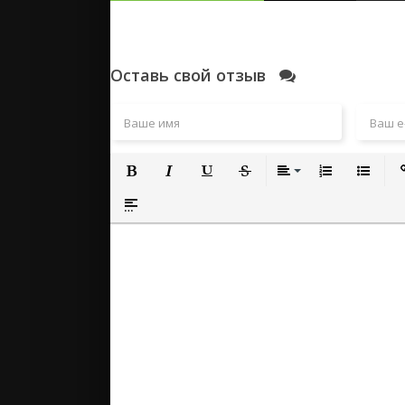
Оставь свой отзыв
Полужирный
Курсив
Подчеркнутый
Зачеркнутый
Выравнивание
Нумерованный
Маркиро
Вс
Вставка спойлера