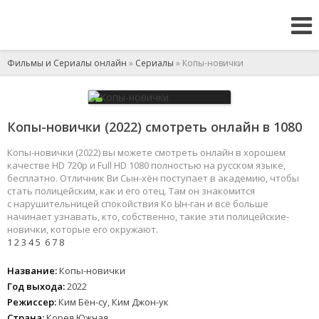
Фильмы и Сериалы онлайн
»
Сериалы
» Копы-новички
Копы-новички (2022) смотреть онлайн в 1080
Копы-новички (2022) вы можете смотреть онлайн в хорошем
качестве HD 720p и Full HD 1080 полностью на русском языке,
бесплатно. Отличник Ви Сын-хён поступает в академию, чтобы
стать полицейским, как и его отец. Там он знакомится
с нарушительницей спокойствия Ко Ын-ган и всё больше
начинает узнавать, кто, собственно, такие эти полицейские-
новички, которые его окружают.
1
2
3
4
5
6
7
8
Название:
Копы-новички
Год выхода:
2022
Режиссер:
Ким Бён-су, Ким Джон-ук
Страна:
Корея Южная