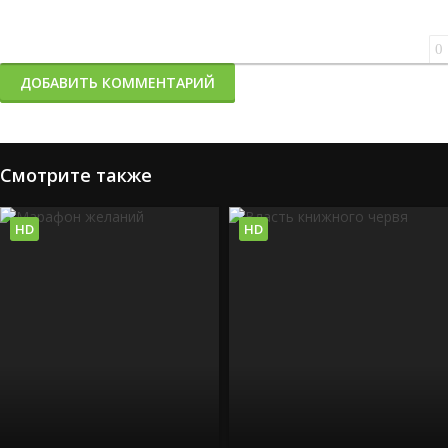
0
ДОБАВИТЬ КОММЕНТАРИЙ
Смотрите также
HD
HD