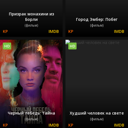
Призрак монахини из
Борли
Город Эмбер: Побег
(фильм)
(фильм)
HD
HD
Черный лебедь: Тайна
Худший человек на свете
(фильм)
(фильм)