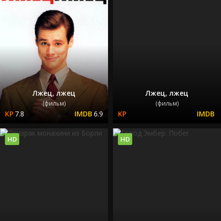
Лжец, лжец
Лжец, лжец
(фильм)
(фильм)
7.8
6.9
HD
HD