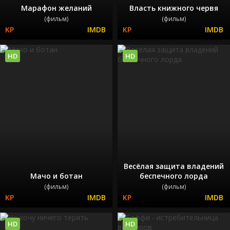
Марафон желаний
Власть книжного червя
(фильм)
(фильм)
HD
HD
Весёлая защита владений
Мачо и ботан
беспечного лорда
(фильм)
(фильм)
HD
HD