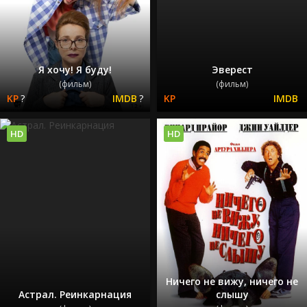
Я хочу! Я буду!
Эверест
(фильм)
(фильм)
?
?
HD
HD
Ничего не вижу, ничего не
Астрал. Реинкарнация
слышу