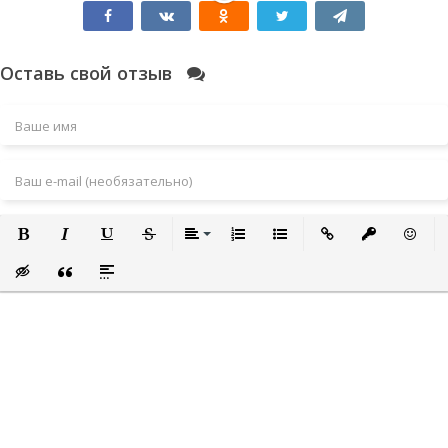
Оставь свой отзыв
Полужирный
Курсив
Подчеркнутый
Зачеркнутый
Выравнивание
Нумерованный список
Маркированный список
Вставить ссылку
Вставить за
Встави
Вставка скрытого текста
Вставка цитаты
Вставка спойлера