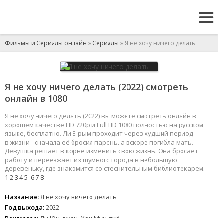
Фильмы и Сериалы онлайн
»
Сериалы
» Я не хочу ничего делать
Я не хочу ничего делать (2022) смотреть
онлайн в 1080
Я не хочу ничего делать (2022) вы можете смотреть онлайн в
хорошем качестве HD 720p и Full HD 1080 полностью на русском
языке, бесплатно. Ли Ё-рым проходит через худший период
в жизни - сначала её бросил парень, а вскоре погибла мать.
Девушка решает в корне изменить свою жизнь. Она бросает
работу и переезжает из шумного города в небольшую
деревеньку, где знакомится со стеснительным библиотекарем.
1
2
3
4
5
6
7
8
Название:
Я не хочу ничего делать
Год выхода:
2022