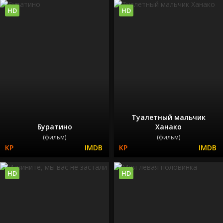
HD
HD
Туалетный мальчик
Буратино
Ханако
(фильм)
(фильм)
HD
HD