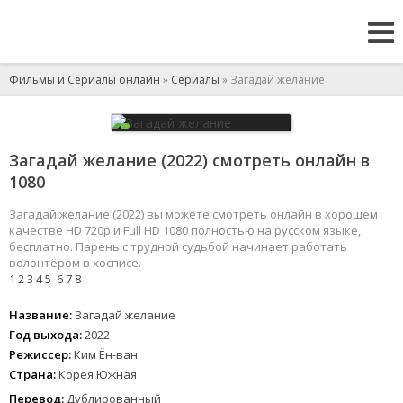
Фильмы и Сериалы онлайн
»
Сериалы
» Загадай желание
Загадай желание (2022) смотреть онлайн в
1080
Загадай желание (2022) вы можете смотреть онлайн в хорошем
качестве HD 720p и Full HD 1080 полностью на русском языке,
бесплатно. Парень с трудной судьбой начинает работать
волонтёром в хосписе.
1
2
3
4
5
6
7
8
Название:
Загадай желание
Год выхода:
2022
Режиссер:
Ким Ён-ван
Страна:
Корея Южная
Перевод:
Дублированный