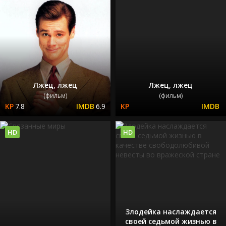
Лжец, лжец
Лжец, лжец
(фильм)
(фильм)
7.8
6.9
HD
HD
Злодейка наслаждается
своей седьмой жизнью в