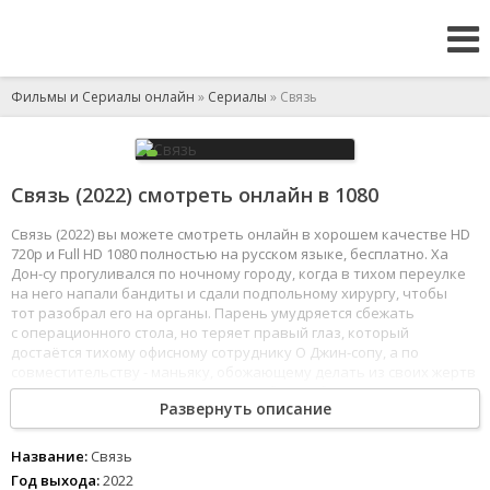
Фильмы и Сериалы онлайн
»
Сериалы
» Связь
Связь (2022) смотреть онлайн в 1080
Связь (2022) вы можете смотреть онлайн в хорошем качестве HD
720p и Full HD 1080 полностью на русском языке, бесплатно. Ха
Дон-су прогуливался по ночному городу, когда в тихом переулке
на него напали бандиты и сдали подпольному хирургу, чтобы
тот разобрал его на органы. Парень умудряется сбежать
с операционного стола, но теряет правый глаз, который
достаётся тихому офисному сотруднику О Джин-сопу, а по
совместительству - маньяку, обожающему делать из своих жертв
скульптуры и выставлять их на всеобщее обозрение. Пока
Развернуть описание
криминальные элементы разыскивают сбежавшего «пациента»,
полиция пытается вычислить серийного убийцу, а девушка Чхве
И-ран собирает информацию о загадочной городской легенде,
Название:
Связь
Дон-су начинает видеть правым глазом.
Год выхода:
2022