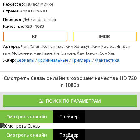
1
2
3
4
5
6
7
8
Режиссер:
Такаси Миике
Страна:
Корея Южная
Перевод:
Дублированный
Качество:
720 - 1080
Актеры:
Чон Хэ-ин, Ко Гён-пхё, Ким Хе-джун, Ким Рве-ха, Ян Дон-
гын, Чо Бон-нэ, Чан Гван, Ли Тхэ-хён, Хан Тхэ-хи, Сон Хёк
Жанр:
Сериалы
/
Криминальные
/
Триллеры
/
Фантастика
Смотреть Связь онлайн в хорошем качестве HD 720
и 1080p
ПОИСК ПО ПАРАМЕТРАМ
Смотреть онлайн
Трейлер
Смотреть онлайн
Трейлер