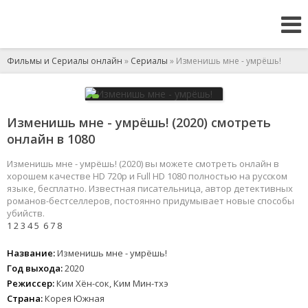
Фильмы и Сериалы онлайн
»
Сериалы
» Изменишь мне - умрёшь!
Изменишь мне - умрёшь! (2020) смотреть
онлайн в 1080
Изменишь мне - умрёшь! (2020) вы можете смотреть онлайн в
хорошем качестве HD 720p и Full HD 1080 полностью на русском
языке, бесплатно. Известная писательница, автор детективных
романов-бестселлеров, постоянно придумывает новые способы
убийств.
1
2
3
4
5
6
7
8
Название:
Изменишь мне - умрёшь!
Год выхода:
2020
Режиссер:
Ким Хён-сок, Ким Мин-тхэ
Страна:
Корея Южная