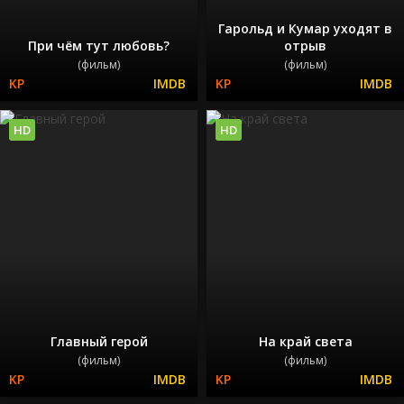
Гарольд и Кумар уходят в
При чём тут любовь?
отрыв
(фильм)
(фильм)
HD
HD
Главный герой
На край света
(фильм)
(фильм)