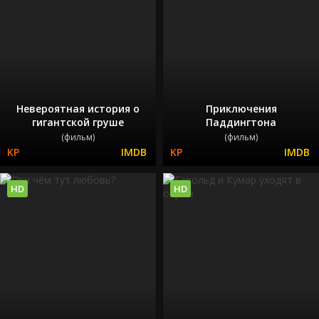
Невероятная история о
Приключения
гигантской груше
Паддингтона
(фильм)
(фильм)
HD
HD