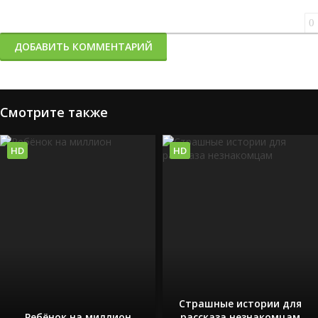
0
ДОБАВИТЬ КОММЕНТАРИЙ
Смотрите также
HD
HD
Страшные истории для
Ребёнок на миллион
рассказа незнакомцам