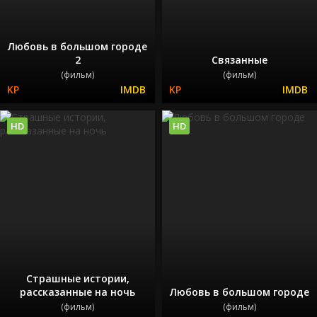
Любовь в большом городе
2
Связанные
(фильм)
(фильм)
HD
HD
Страшные истории,
рассказанные на ночь
Любовь в большом городе
(фильм)
(фильм)