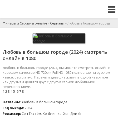
Фильмы и Сериалы онлайн
»
Сериалы
» Любовь в большом городе
Любовь в большом городе (2024) смотреть
онлайн в 1080
Любовь в большом городе (2024) вы можете смотреть онлайн в
хорошем качестве HD 720p и Full HD 1080 полностью на русском
языке, бесплатно. Парень и девушка живут в одной квартире
как друзья и делятся друг с другом своими любовными
переживаниями.
1
2
3
4
5
6
7
8
Название:
Любовь в большом городе
Год выхода:
2024
Режиссер:
Сон Тхэ-гём, Хо Джин-хо, Хон Джи-ён