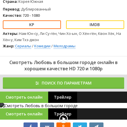
Страна:
Корея Южная
Перевод:
Дублированный
Качество:
720 - 1080
Актеры:
Нам Юн-су, Ли Су-гён, Чин Хо-ын, О Хён-гён, Квон Хёк, На
Хён-у, Ким Тхэ-джон
Жанр:
Сериалы
/
Комедии
/
Мелодрамы
Смотреть Любовь в большом городе онлайн в
хорошем качестве HD 720 и 1080p
ПОИСК ПО ПАРАМЕТРАМ
Смотреть онлайн
Трейлер
Смотреть онлайн
Трейлер