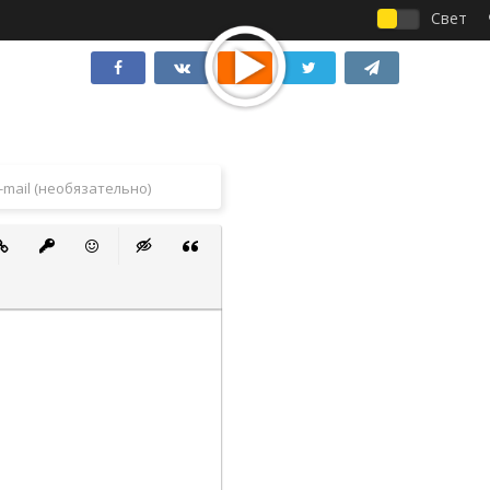
Свет
 список
ванный список
тавить ссылку
Вставить защищенную ссылку
Вставить смайлик
Вставка скрытого текста
Вставка цитаты