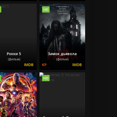
HD
Рокки 5
Замок дьявола
(фильм)
(фильм)
HD