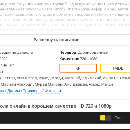
Детективы
2023
Семейные
ю реконструкции каирских трущоб. Однажды он узнает, что у его ж
Детские
2022
Спорт
неизлечимая опухоль мозга. Чтобы спасти Дженнифер, он решается
Иблисом - дьяволом: его душа в обмен на здоровье любимой женщины
Драмы
2021
Триллеры
т, что дьявол заберет душу тогда, когда он умрет, а значит, у него
Комедии
Ужасы
мя на счастливую семейную жизнь. Но после чудесного исцеления ж
лис требует возвращения долгов раньше срока.
Русские
Фантастика
СССР
Фэнтези
Развернуть описание
ые
Зарубежные
бещание дьявола
Перевод:
Дублированный
Фильмы из соцетей
2022
Качество:
720 - 1080
лин Тиг
ет
 Пэттон, Амр Юссеф, Ахмед Магди, Фати Абдель Вахаб, Аиша Бен Ахм
, Мариам Альхошт, Мурад Макрам, Амр Джамал, Ахмед Магди
лы
/
Драмы
/
Триллеры
/
Фэнтези
ла онлайн в хорошем качестве HD 720 и 1080p
Свет