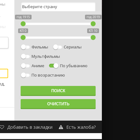
ены
.
год 1915
год 2019
ены
КП 0
КП 10
Фильмы
Сериалы
Мультфильмы
Аниме
По убыванию
По возрастанию
ед,
Добавить в закладки
Есть жалоба?