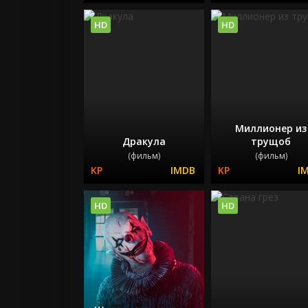
HD
HD
Миллионер из
Дракула
трущоб
(фильм)
(фильм)
HD
HD