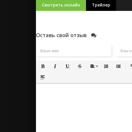
Смотреть онлайн
Трейлер
Оставь свой отзыв
Полужирный
Курсив
Подчеркнутый
Зачеркнутый
Выравнивание
Нумерованный
Маркиро
Вс
Вставка спойлера