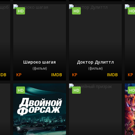
HD
HD
HD
Широко шагая
Доктор Дулиттл
(фильм)
(фильм)
HD
HD
HD