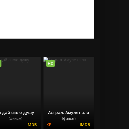
HD
тдай свою душу
Астрал. Амулет зла
(фильм)
(фильм)