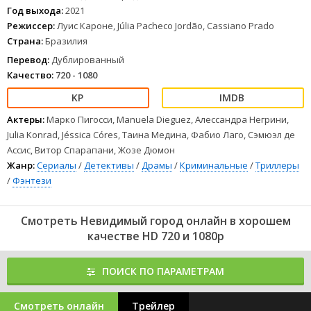
Год выхода:
2021
Режиссер:
Луис Кароне, Júlia Pacheco Jordão, Cassiano Prado
Страна:
Бразилия
Перевод:
Дублированный
Качество:
720 - 1080
Актеры:
Марко Пигосси, Manuela Dieguez, Алессандра Негрини,
Julia Konrad, Jéssica Córes, Таина Медина, Фабио Лаго, Сэмюэл де
Ассис, Витор Спарапани, Жозе Дюмон
Жанр:
Сериалы
/
Детективы
/
Драмы
/
Криминальные
/
Триллеры
/
Фэнтези
Смотреть Невидимый город онлайн в хорошем
качестве HD 720 и 1080p
ПОИСК ПО ПАРАМЕТРАМ
Смотреть онлайн
Трейлер