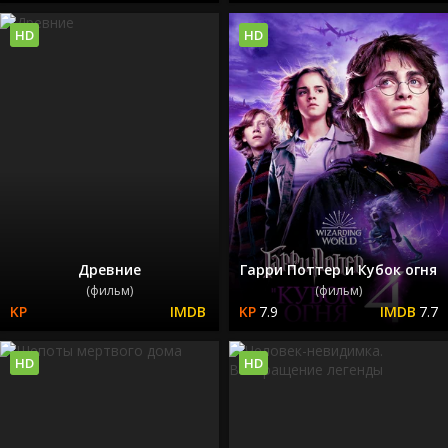
HD
HD
Древние
Гарри Поттер и Кубок огня
(фильм)
(фильм)
7.9
7.7
HD
HD