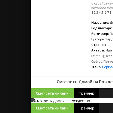
2023
о своей личн
2022
которого мож
1
2
3
4
5
6
7
8
2021
Название:
Д
Русские
Год выхода:
СССР
Режиссер:
П
Гуттормсгар
Зарубежн
Страна:
Норв
Актеры:
Ида 
Leithaug, Фе
Сьёгор Петт
Жанр:
Сериа
Смотреть Домой на Рождес
Смотреть онлайн
Трейлер
Смотреть онлайн
Трейлер