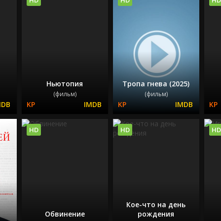
Ньютопия
Тропа гнева (2025)
(фильм)
(фильм)
HD
HD
HD
Кое-что на день
Обвинение
рождения