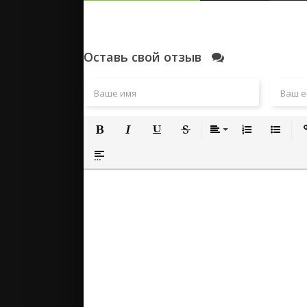
Оставь свой отзыв
Полужирный
Курсив
Подчеркнутый
Зачеркнутый
Выравнивание
Нумерованный
Маркиро
Вс
Вставка спойлера