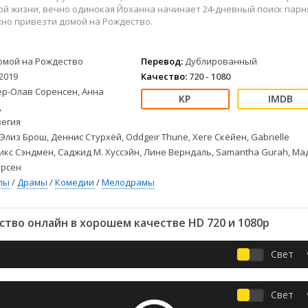
Детективы
2023
Семейные
ой жизни, вечно одинокая Йоханна начинает 24-дневный поиск парн
Детские
2022
Спорт
но привезти домой на Рождество.
Драмы
2021
Триллеры
Комедии
Ужасы
омой на Рождество
Перевод:
Дублированный
Русские
Фантастика
2019
Качество:
720 - 1080
СССР
Фэнтези
ер-Олав Соренсен, Анна
д
ые
Зарубежные
егия
Фильмы из соцетей
Элиз Брош, Деннис Стурхёй, Oddgeir Thune, Хеге Скёйен, Gabrielle
ликс Сэндмен, Саджид М. Хуссэйн, Лине Верндаль, Samantha Gurah, Ма
ерсен
лы
/
Драмы
/
Комедии
/
Мелодрамы
тво онлайн в хорошем качестве HD 720 и 1080p
Свет
Свет