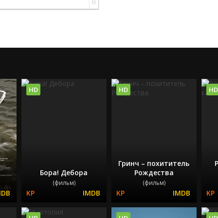
0
HD
HD
HD
Гринч – похититель
Бора! Дебора
Рождества
(фильм)
(фильм)
HD
HD
HD