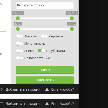
я,
год 1915
год 2019
КП 0
КП 10
Фильмы
Сериалы
Мультфильмы
Аниме
По убыванию
дс
По возрастанию
Добавить в закладки
Есть жалоба?
Добавить в закладки
Есть жалоба?