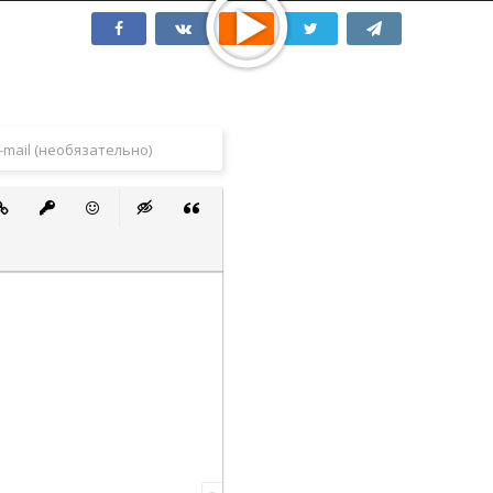
 список
ванный список
тавить ссылку
Вставить защищенную ссылку
Вставить смайлик
Вставка скрытого текста
Вставка цитаты