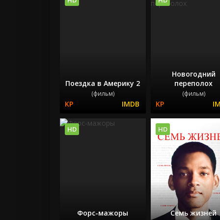
Новогодний
Поездка в Америку 2
переполох
(фильм)
(фильм)
HD
HD
Форс-мажоры
Семь жизней