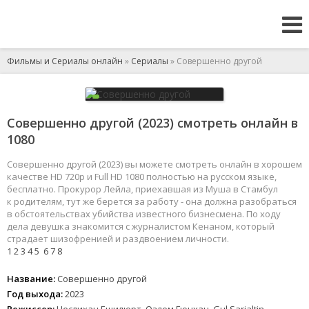
Фильмы и Сериалы онлайн
»
Сериалы
» Совершенно другой
Совершенно другой (2023) смотреть онлайн в
1080
Совершенно другой (2023) вы можете смотреть онлайн в хорошем
качестве HD 720p и Full HD 1080 полностью на русском языке,
бесплатно. Прокурор Лейла, приехавшая из Муша в Стамбул
к родителям, тут же берется за работу - она должна разобраться
в обстоятельствах убийства известного бизнесмена. По ходу
дела девушка знакомится с журналистом Кенаном, который
страдает шизофренией и раздвоением личности.
1
2
3
4
5
6
7
8
Название:
Совершенно другой
Год выхода:
2023