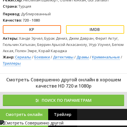
Режиссер:
Неслихан Ешилюрт, Озлем Гюнхан, Gul Sarialtin
Страна:
Турция
Перевод:
Дублированный
Качество:
720 - 1080
Актеры:
Ханде Эрчел, Бурак Дениз, Джем Давран, Ферит Актуг,
Гюльчин Хатыхан, Беррин Арысой Акхасанолу, Угур Узунел, Бегюм
Аккая, Полен Эмре, Корай Караджа
Жанр:
Сериалы
/
Боевики
/
Детективы
/
Драмы
/
Криминальные
/
Триллеры
Смотреть Совершенно другой онлайн в хорошем
качестве HD 720 и 1080p
ПОИСК ПО ПАРАМЕТРАМ
Смотреть онлайн
Трейлер