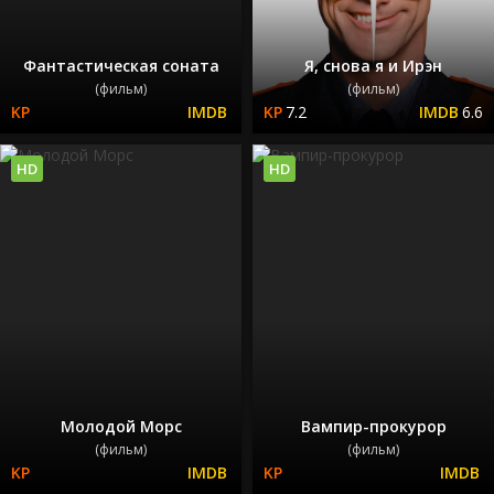
Фантастическая соната
Я, снова я и Ирэн
(фильм)
(фильм)
7.2
6.6
HD
HD
Молодой Морс
Вампир-прокурор
(фильм)
(фильм)