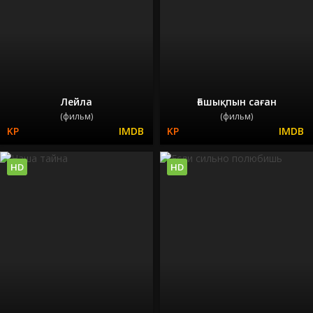
Лейла
Ғашықпын саған
(фильм)
(фильм)
HD
HD