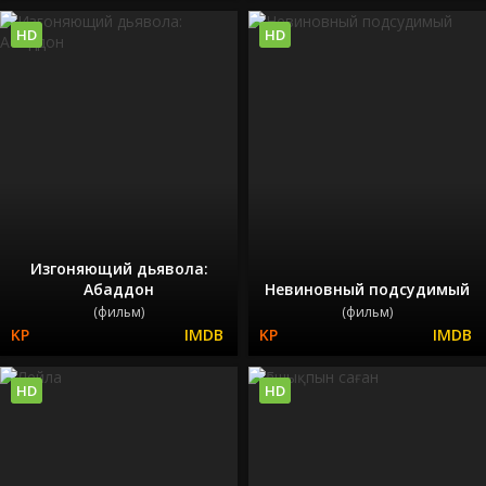
HD
HD
Изгоняющий дьявола:
Абаддон
Невиновный подсудимый
(фильм)
(фильм)
HD
HD