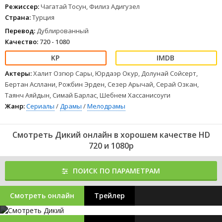
Режиссер:
Чагатай Тосун, Филиз Адигузел
Страна:
Турция
Перевод:
Дублированный
Качество:
720 - 1080
Актеры:
Халит Озгюр Сары, Юрдаэр Окур, Долунай Сойсерт,
Бертан Асллани, Рожбин Эрден, Сезер Арычай, Серай Озкан,
Таянч Аяйдын, Симай Барлас, Шебнем Хассанисоуги
Жанр:
Сериалы
/
Драмы
/
Мелодрамы
Смотреть Дикий онлайн в хорошем качестве HD
720 и 1080p
ПОИСК ПО ПАРАМЕТРАМ
Смотреть онлайн
Трейлер