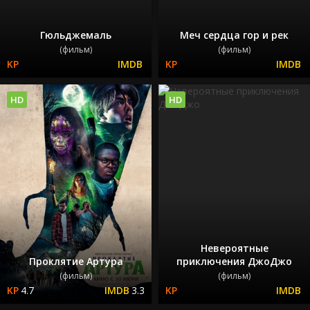
Гюльджемаль
Меч сердца гор и рек
(фильм)
(фильм)
HD
HD
Невероятные
Проклятие Артура
приключения ДжоДжо
(фильм)
(фильм)
4.7
3.3