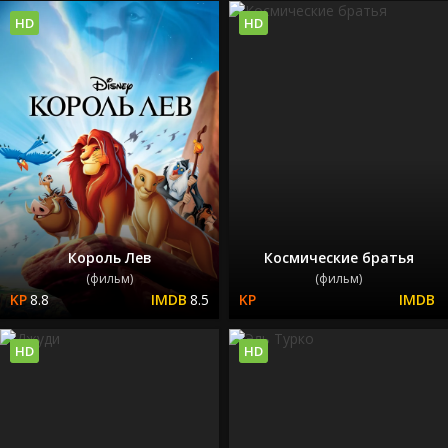
HD
HD
Король Лев
Космические братья
(фильм)
(фильм)
8.8
8.5
HD
HD