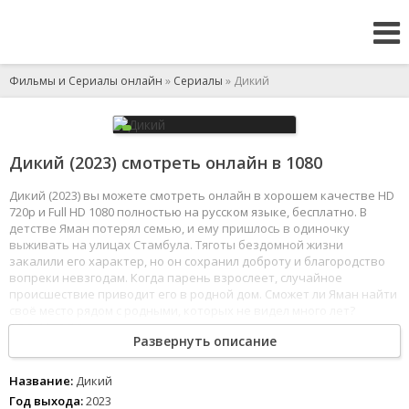
Фильмы и Сериалы онлайн
»
Сериалы
» Дикий
Дикий (2023) смотреть онлайн в 1080
Дикий (2023) вы можете смотреть онлайн в хорошем качестве HD
720p и Full HD 1080 полностью на русском языке, бесплатно. В
детстве Яман потерял семью, и ему пришлось в одиночку
выживать на улицах Стамбула. Тяготы бездомной жизни
закалили его характер, но он сохранил доброту и благородство
вопреки невзгодам. Когда парень взрослеет, случайное
происшествие приводит его в родной дом. Сможет ли Яман найти
своё место рядом с родными, которых не видел много лет?
1
2
3
4
5
6
7
8
Развернуть описание
Название:
Дикий
Год выхода:
2023