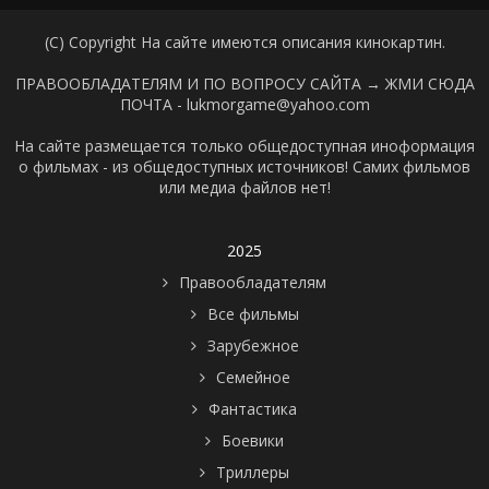
(C) Copyright На сайте имеются описания кинокартин.
ПРАВООБЛАДАТЕЛЯМ И ПО ВОПРОСУ САЙТА →
ЖМИ СЮДА
ПОЧТА - lukmorgame@yahoo.com
На сайте размещается только общедоступная иноформация
о фильмах - из общедоступных источников! Самих фильмов
или медиа файлов нет!
2025
Правообладателям
Все фильмы
Зарубежное
Семейное
Фантастика
Боевики
Триллеры