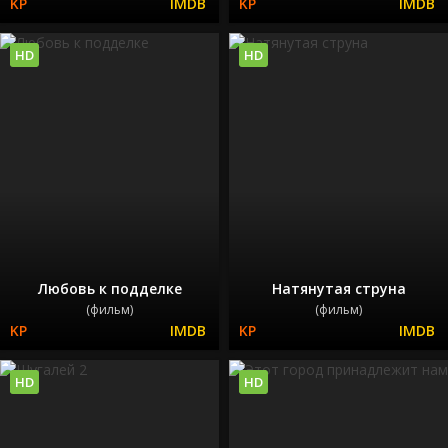
HD
HD
Любовь к подделке
Натянутая струна
(фильм)
(фильм)
HD
HD