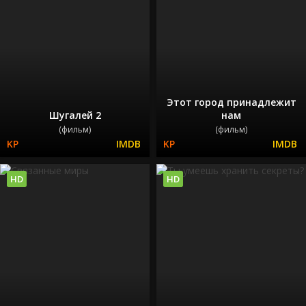
Этот город принадлежит
Шугалей 2
нам
(фильм)
(фильм)
HD
HD