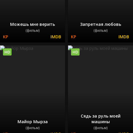
Можешь мне верить
Запретная любовь
(фильм)
(фильм)
HD
HD
Сядь за руль моей
Майор Мырза
машины
(фильм)
(фильм)