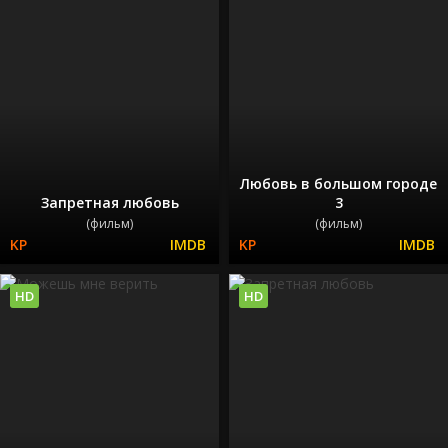
Любовь в большом городе
Запретная любовь
3
(фильм)
(фильм)
HD
HD