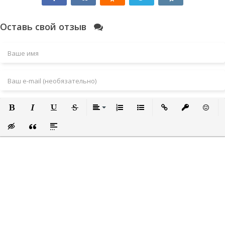
Оставь свой отзыв
Полужирный
Курсив
Подчеркнутый
Зачеркнутый
Выравнивание
Нумерованный список
Маркированный список
Вставить ссылку
Вставить за
Встави
Вставка скрытого текста
Вставка цитаты
Вставка спойлера