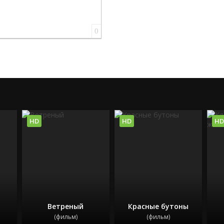
0
HD
HD
HD
д
Ветреный
Красные бутоны
(фильм)
(фильм)