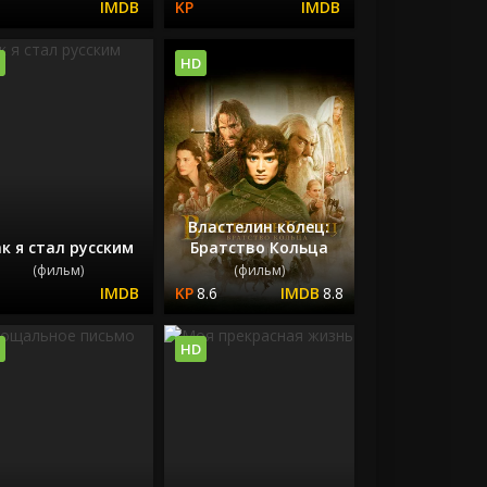
HD
Властелин колец:
к я стал русским
Братство Кольца
(фильм)
(фильм)
8.6
8.8
HD