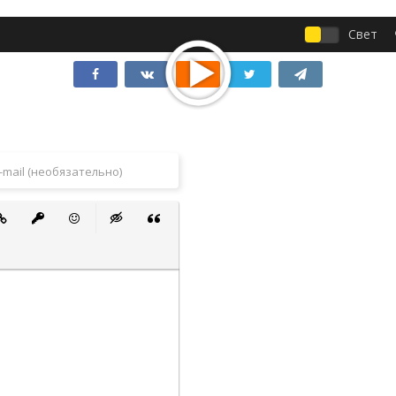
Свет
 список
ванный список
тавить ссылку
Вставить защищенную ссылку
Вставить смайлик
Вставка скрытого текста
Вставка цитаты