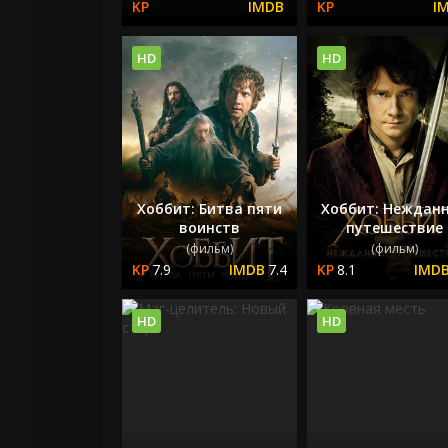
HD
HD
Хоббит: Битва пяти
Хоббит: Неждан
воинств
путешествие
(фильм)
(фильм)
7.9
7.4
8.1
HD
HD