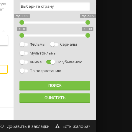
тую
ет
год 1915
год 2019
КП 0
КП 10
ясь
.
Фильмы
Сериалы
Мультфильмы
Аниме
По убыванию
По возрастанию
Добавить в закладки
Есть жалоба?