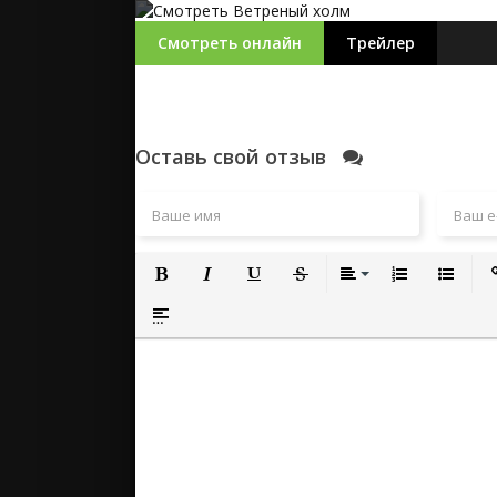
Смотреть онлайн
Трейлер
Оставь свой отзыв
Полужирный
Курсив
Подчеркнутый
Зачеркнутый
Выравнивание
Нумерованный
Маркиро
Вс
Вставка спойлера