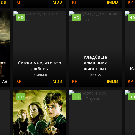
HD
HD
HD
Кладбище
ное
Скажи мне, что это
домашних
любовь
животных
Ка
(фильм)
(фильм)
7.8
HD
HD
HD