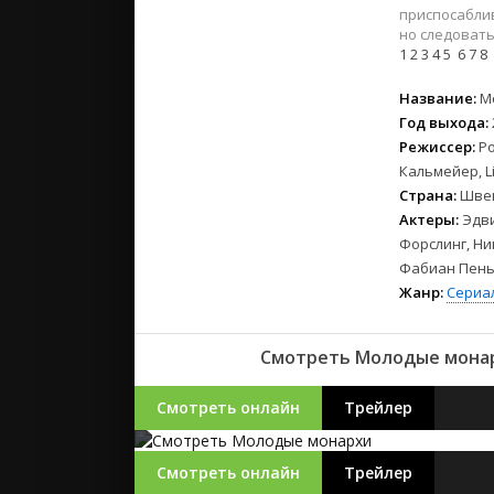
2023
приспосаблив
2022
но следовать
1
2
3
4
5
6
7
8
2021
Название:
М
Русские
Год выхода:
СССР
Режиссер:
Р
Кальмейер, L
Зарубежн
Страна:
Шве
Актеры:
Эдви
Форслинг, Ни
Фабиан Пен
Жанр:
Сериа
Смотреть Молодые монарх
Смотреть онлайн
Трейлер
Смотреть онлайн
Трейлер