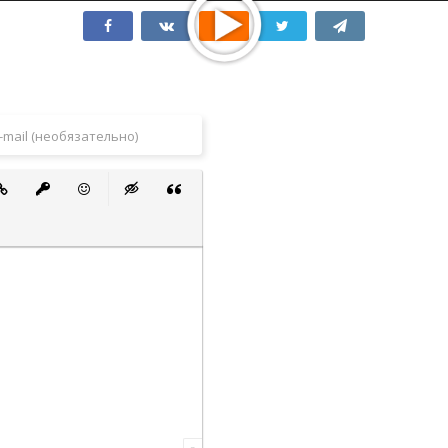
 список
ванный список
тавить ссылку
Вставить защищенную ссылку
Вставить смайлик
Вставка скрытого текста
Вставка цитаты