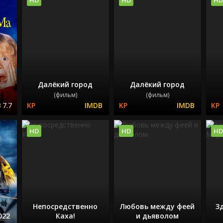
Далёкий город
Далёкий город
(фильм)
(фильм)
7.7
HD
HD
HD
Непосредственно
Любовь между феей
З
022
Каха!
и дьяволом