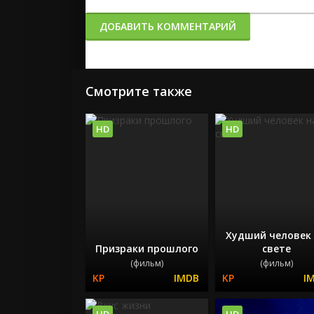
ДОБАВИТЬ КОММЕНТАРИЙ
Смотрите также
HD
HD
Худший человек
Призраки прошлого
свете
(фильм)
(фильм)
HD
HD