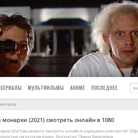
СЕРИАЛЫ
МУЛЬТФИЛЬМЫ
АНИМЕ
ПОСЛЕДНЕЕ
 монархи
Все
Криминал
монархи (2021) смотреть онлайн в 1080
Боевики
Мелодрамы
Военные
2024
Приключения
рхи (2021) вы можете смотреть онлайн в хорошем качестве HD 720p
 полностью на русском языке, бесплатно. Принц Вильгельм