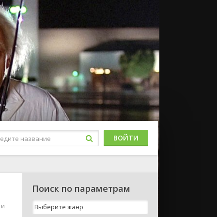
ВОЙТИ
Поиск по параметрам
 и