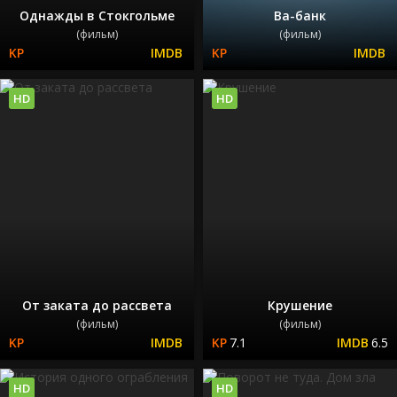
Однажды в Стокгольме
Ва-банк
(фильм)
(фильм)
HD
HD
От заката до рассвета
Крушение
(фильм)
(фильм)
7.1
6.5
HD
HD