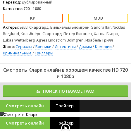
Перевод:
Дублированный
Качество:
720 - 1080
Актеры:
Билл Скарсгард, Вильхельм Бломгрен, Sandra Ilar, Nicklas
Berglund, Кольбьёрн Скарсгард, Петер Витанен, Ханна Бьорн,
Lukas Wetterberg, Agnes Lindström Bolmgren, Изабель Грилл
Жанр:
Сериалы
/
Боевики
/
Детективы
/
Драмы
/
Комедии
/
Криминальные
/
Триллеры
Смотреть Кларк онлайн в хорошем качестве HD 720
и 1080p
ПОИСК ПО ПАРАМЕТРАМ
Смотреть онлайн
Трейлер
Смотреть онлайн
Трейлер