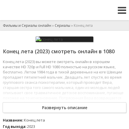
Фильмы и Сериалы онлайн
»
Сериалы
» Конец лета
Конец лета (2023) смотреть онлайн в 1080
Конец лета (2023) вы можете смотреть онлайн в хорошем
качестве HD 720p и Full HD 1080 полностью на русском языке,
бесплатно. Летом 1984 года в тихой деревеньке на юге Швеции
пропадает пятилетний мальчик. Двадцать лет спустя, во время
группового сеанса психотерапии, который проводит Вера,
старшая сестра того самого мальчика, один из молодых людей
описывает свое травматичное детское воспоминание, пугающе
похожее на то исчезновение. Потрясенная Вера возвращается
домой, чтобы выяснить, что на самом деле произошло в ее семье
Развернуть описание
много лет назад.
1
2
3
4
5
6
7
8
Название:
Конец лета
Год выхода:
2023