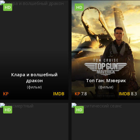
HD
HD
Клара и волшебный
дракон
Топ Ган: Мэверик
(фильм)
(фильм)
7.8
8.3
HD
HD