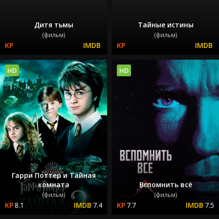
Дитя тьмы
Тайные истины
(фильм)
(фильм)
HD
HD
Гарри Поттер и Тайная
комната
Вспомнить всё
(фильм)
(фильм)
8.1
7.4
7.7
7.5