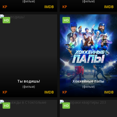
(фильм)
(фильм)
HD
HD
Ты водишь!
Хоккейные папы
(фильм)
(фильм)
HD
HD