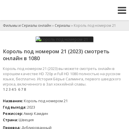
Фильмы и Сериалы онлайн
»
Сериалы
» Король под номером 21
Король под номером 21 (2023) смотреть
онлайн в 1080
Король под номером 21 (2023) вы можете смотреть онлайн в
хорошем качестве HD 720p и Full HD 1080 полностью на русском
языке, бесплатно. История Бёрье Салминга, первого шведского
игрока, включенного в Зал хоккейной славы.
1
2
3
4
5
6
7
8
Название:
Король под номером 21
Год выхода:
2023
Режиссер:
Амир Камдин
Страна:
Швеция
Перевод:
Дублированный