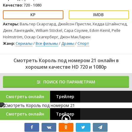
Качество:
720 - 1080
Актеры:
Вальтер Скарсгард, Джейсон Пристли, Хедда Штайнстед,
Джек Лангедийк, William Stöckel, Сара Соулие, Edvin Keinil, Pelle
Holmström, Оскар Скагерберг, Джон МакЛарен
Жанр:
Сериалы
/
Все фильмы
/
Драмы
/
Спорт
Смотреть Король под номером 21 онлайн в
хорошем качестве HD 720 и 1080p
ПОИСК ПО ПАРАМЕТРАМ
Смотреть онлайн
Трейлер
Смотреть онлайн
Трейлер