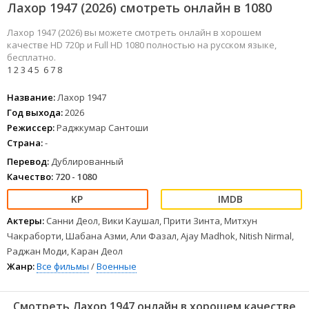
Лахор 1947 (2026) смотреть онлайн в 1080
Лахор 1947 (2026) вы можете смотреть онлайн в хорошем
качестве HD 720p и Full HD 1080 полностью на русском языке,
бесплатно.
1
2
3
4
5
6
7
8
Название:
Лахор 1947
Год выхода:
2026
Режиссер:
Раджкумар Сантоши
Страна:
-
Перевод:
Дублированный
Качество:
720 - 1080
Актеры:
Санни Деол, Вики Каушал, Прити Зинта, Митхун
Чакраборти, Шабана Азми, Али Фазал, Ajay Madhok, Nitish Nirmal,
Раджан Моди, Каран Деол
Жанр:
Все фильмы
/
Военные
Смотреть Лахор 1947 онлайн в хорошем качестве