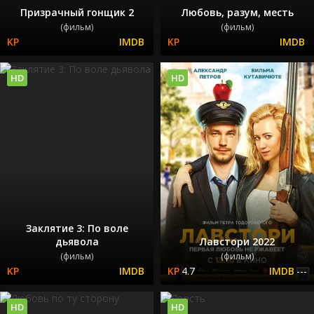
Призрачный гонщик 2
Любовь, разум, месть
(фильм)
(фильм)
HD
HD
Заклятие 3: По воле
дьявола
Лавстори 2022
(фильм)
(фильм)
4.7
---
HD
HD