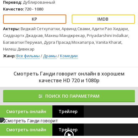
Перевод:
Дублированный
Качество:
720 - 1080
Актеры:
Виджай Сетхупатхи, Арвинд Свами, Адити Рао Хидари,
Сиддхартх Джадхав, Махеш Манджрекар, Priyadarshini Indalkar,
Багаватхи Перумал, Дурга Прасад Мохапатра, Vanita Kharat,
Нилеш Дивекар
Жанр:
Все фильмы
/
Драмы
/
Комедии
Смотреть Ганди говорит онлайн в хорошем
качестве HD 720 и 1080p
ПОИСК ПО ПАРАМЕТРАМ
Смотреть онлайн
Трейлер
Смотреть онлайн
Трейлер