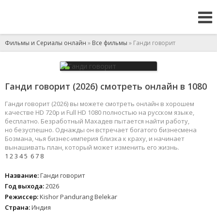
Фильмы и Сериалы онлайн
»
Все фильмы
» Ганди говорит
Ганди говорит (2026) смотреть онлайн в 1080
Ганди говорит (2026) вы можете смотреть онлайн в хорошем
качестве HD 720p и Full HD 1080 полностью на русском языке,
бесплатно. Безработный Махадев пытается найти работу,
но безуспешно. Однажды он встречает богатого бизнесмена
Бозмана, чья бизнес-империя близка к краху, и начинает
вынашивать план, который может изменить его жизнь.
1
2
3
4
5
6
7
8
Название:
Ганди говорит
Год выхода:
2026
Режиссер:
Kishor Pandurang Belekar
Страна:
Индия