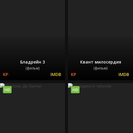
Бладрейн 3
Квант милосердия
(фильм)
(фильм)
HD
HD