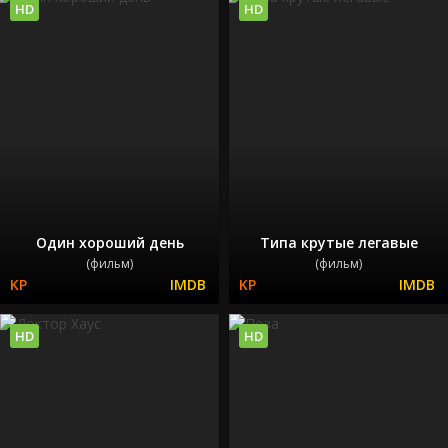
HD
HD
Один хороший день
Типа крутые легавые
(фильм)
(фильм)
HD
HD