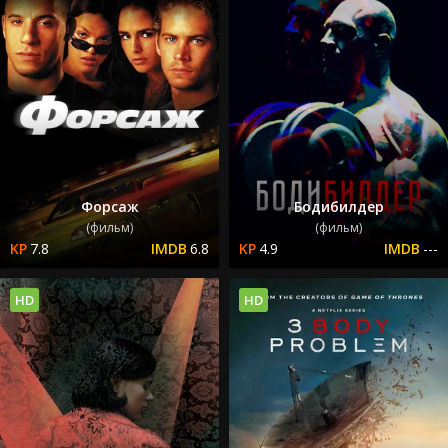
Форсаж
Бодибилдер
(фильм)
(фильм)
7.8
6.8
4.9
---
HD
HD