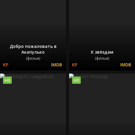
Добро пожаловать в
Акапулько
К звёздам
(фильм)
(фильм)
HD
HD