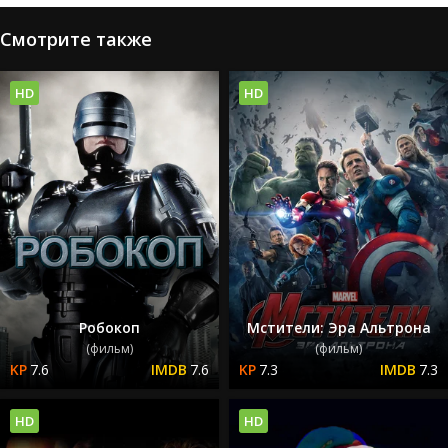
Смотрите также
HD
HD
Робокоп
Мстители: Эра Альтрона
(фильм)
(фильм)
7.6
7.6
7.3
7.3
HD
HD