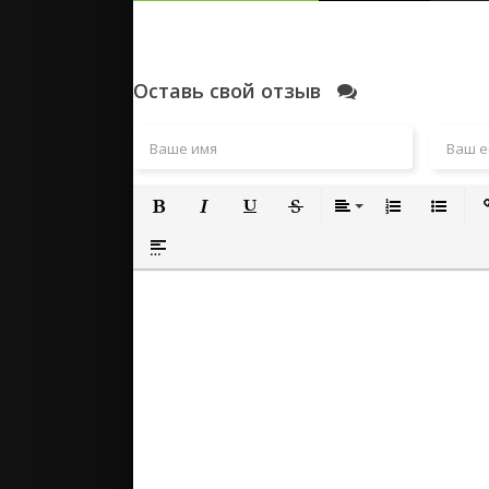
Оставь свой отзыв
Полужирный
Курсив
Подчеркнутый
Зачеркнутый
Выравнивание
Нумерованный
Маркиро
Вс
Вставка спойлера