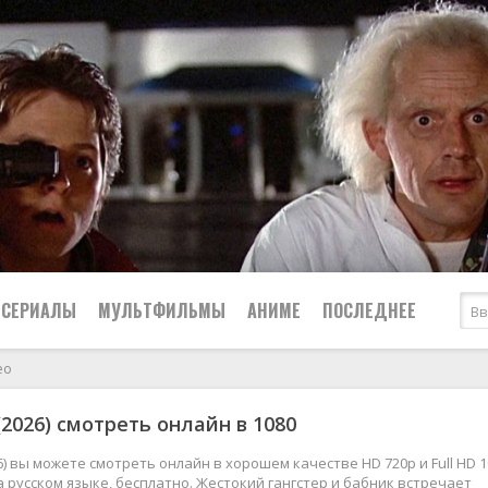
СЕРИАЛЫ
МУЛЬТФИЛЬМЫ
АНИМЕ
ПОСЛЕДНЕЕ
ео
Все
Криминал
(2026) смотреть онлайн в 1080
Боевики
Мелодрамы
Военные
2024
Приключения
6) вы можете смотреть онлайн в хорошем качестве HD 720p и Full HD 1
 русском языке, бесплатно. Жестокий гангстер и бабник встречает