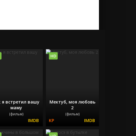
HD
к я встретил вашу
Мектуб, моя любовь
маму
2
(фильм)
(фильм)
HD