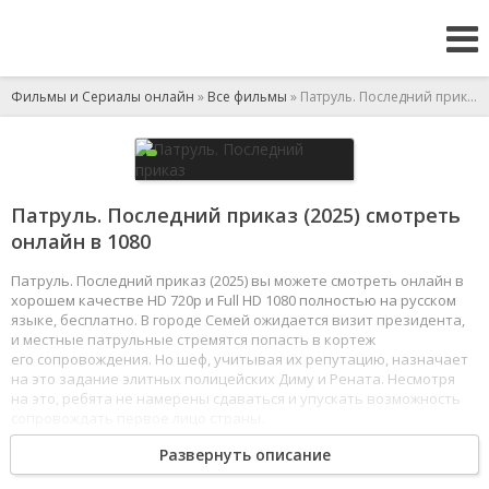
Фильмы и Сериалы онлайн
»
Все фильмы
» Патруль. Последний приказ
Патруль. Последний приказ (2025) смотреть
онлайн в 1080
Патруль. Последний приказ (2025) вы можете смотреть онлайн в
хорошем качестве HD 720p и Full HD 1080 полностью на русском
языке, бесплатно. В городе Семей ожидается визит президента,
и местные патрульные стремятся попасть в кортеж
его сопровождения. Но шеф, учитывая их репутацию, назначает
на это задание элитных полицейских Диму и Рената. Несмотря
на это, ребята не намерены сдаваться и упускать возможность
сопровождать первое лицо страны.
1
2
3
4
5
6
7
8
Развернуть описание