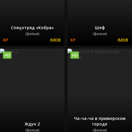
Спецотряд «Кобра»
Шеф
(фильм)
(фильм)
HD
HD
Ча-ча-ча в приморском
Ждун 2
городе
(фильм)
(фильм)