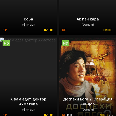
Коба
Ак пен кара
(фильм)
(фильм)
HD
HD
К вам едет доктор
Доспехи Бога 2: Операция
Ахметова
Кондор
(фильм)
(фильм)
8.0
7.2