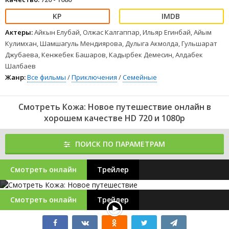
Актеры:
Айкын Елубай, Олжас Калгаппар, Ильяр Егинбай, Айым
Кулимхан, Шамшагуль Мендиярова, Дулыга Акмолда, Гульшарат
Джубаева, Кенжебек Башаров, Кадырбек Демесин, Алдабек
Шалбаев
Жанр:
Все фильмы
/
Приключения
/
Семейные
Смотреть Кожа: Новое путешествие онлайн в
хорошем качестве HD 720 и 1080p
ПОИСК ПО ПАРАМЕТРАМ
Смотреть онлайн
Трейлер
Смотреть онлайн
Трейлер