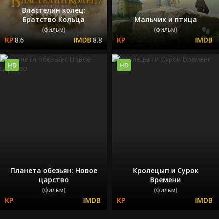
Властелин колец:
Братство Кольца
Мальчик и птица
(фильм)
(фильм)
8.6
8.8
HD
HD
Планета обезьян: Новое
Кролецып и Сурок
царство
Времени
(фильм)
(фильм)