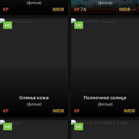
(фильм)
(фильм)
7.6
---
HD
HD
Оленья кожа
Полночное солнце
(фильм)
(фильм)
HD
HD