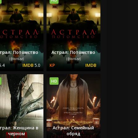
трал: Потомство
Астрал: Потомство
(фильм)
(фильм)
5.4
5.0
HD
трал: Женщина в
Астрал: Семейный
черном
обряд