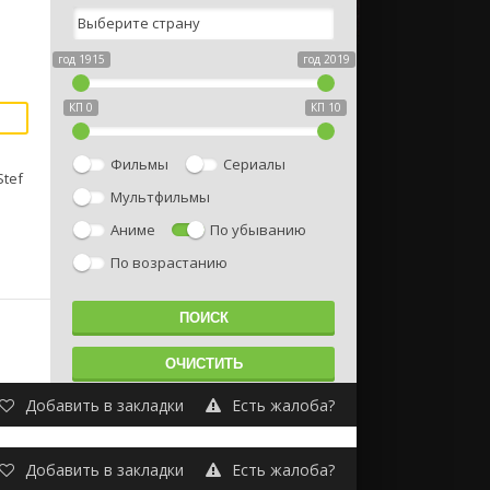
год 1915
год 2019
КП 0
КП 10
Фильмы
Сериалы
Stef
Мультфильмы
Аниме
По убыванию
По возрастанию
Добавить в закладки
Есть жалоба?
Добавить в закладки
Есть жалоба?