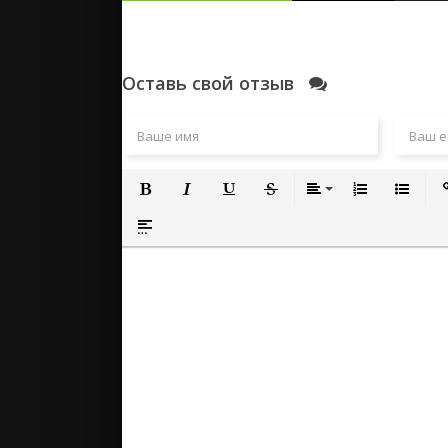
Оставь свой отзыв
Полужирный
Курсив
Подчеркнутый
Зачеркнутый
Выравнивание
Нумерованный
Маркиро
Вс
Вставка спойлера