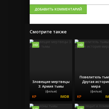
ДОБАВИТЬ КОММЕНТАРИЙ
Смотрите также
HD
HD
Повелитель тьм
Зловещие мертвецы
Другая истори
3: Армия тьмы
мира
(фильм)
(фильм)
HD
HD