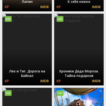
Лапин
К себе нежно
HD
HD
Лео и Тиг. Дорога на
Хроники Деда Мороза.
Байкал
Тайна подарков
HD
HD