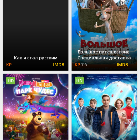
Большое путешествие.
Как я стал русским
Специальная доставка
7.6
---
HD
HD