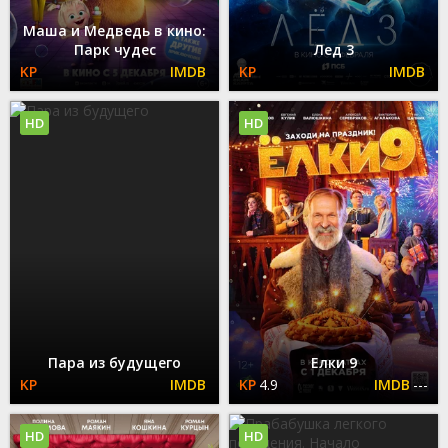
Маша и Медведь в кино:
Парк чудес
Лед 3
HD
HD
Пара из будущего
Елки 9
4.9
---
HD
HD