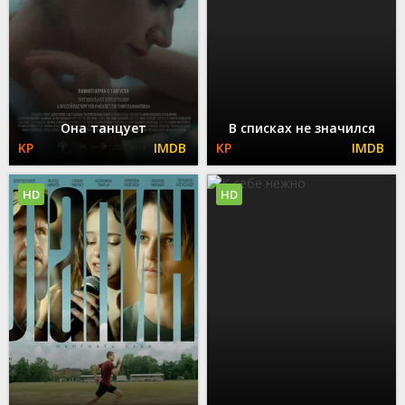
Она танцует
В списках не значился
HD
HD