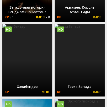
Загадочная история
Аквамен: Король
Бенджамина Баттона
Атлантиды
8.1
7.8
HD
HD
Хэллбендер
Грехи Запада
HD
HD