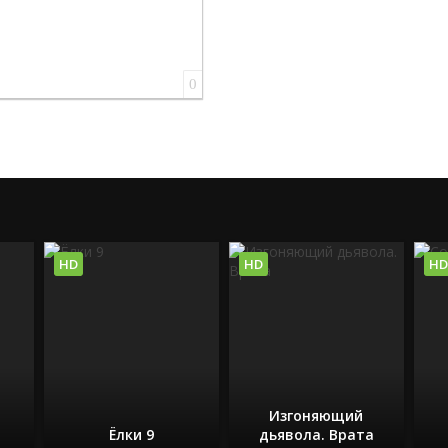
0
HD
HD
HD
Изгоняющий
Ёлки 9
дьявола. Врата