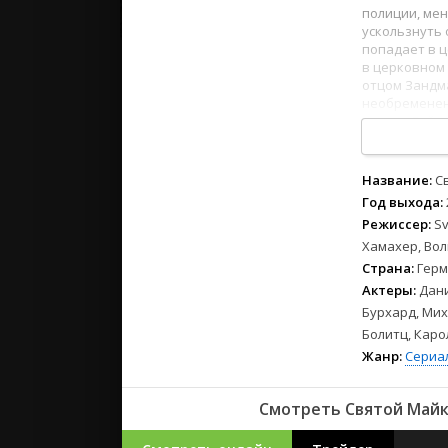
2023
полиции, мен
2022
ускользнуть 
попадает в ц
2021
в церковном 
отцом Зандма
необременен
Русские
городе Лейте
СССР
1
2
3
4
5
6
7
8
Зарубежн
Название:
С
Год выхода:
Режиссер:
Sv
Хамахер, Вол
Страна:
Герм
Актеры:
Дани
Бурхард, Мих
Болитц, Кар
Жанр:
Сериа
Смотреть Святой Майк 