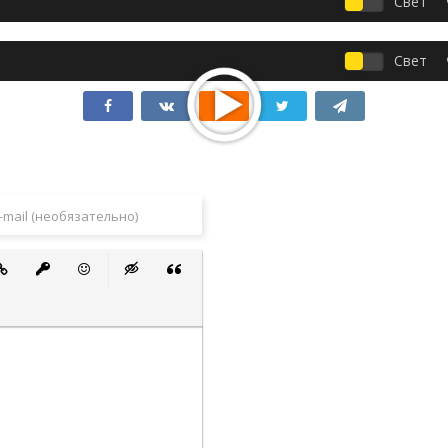
Свет
Свет
 список
ванный список
тавить ссылку
Вставить защищенную ссылку
Вставить смайлик
Вставка скрытого текста
Вставка цитаты