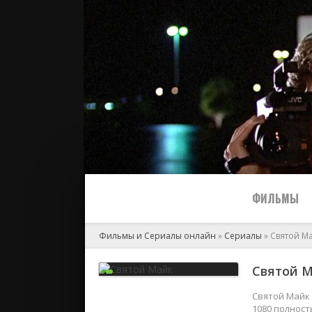
ФИЛЬМЫ
Фильмы и Сериалы онлайн
»
Сериалы
» Святой М
Все
Святой М
2024
Святой Майк 
1080 полност