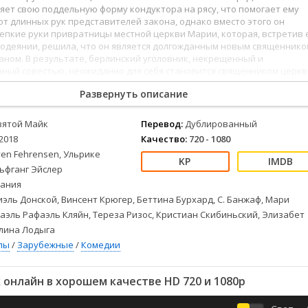
Детективы
2023
Семейные
яет свою поддельную форму кондуктора на рясу, что помогает ему
Детские
2022
Спорт
от длинных рук представителей закона, однако вместо этого он
епкие руки привратницы местной церкви Марии, которая, встретив 
Драмы
2021
Триллеры
одеянии, решила, что он является долгожданным новым священнико
Комедии
Ужасы
ном. В результате, берлинский уголовник, некрещенный и
ный совестью, неожиданно для себя становится священником церкв
Русские
Фантастика
рберг.
СССР
Фэнтези
Развернуть описание
ые
Зарубежные
вятой Майк
Перевод:
Дублированный
Фильмы из соцетей
2018
Качество:
720 - 1080
en Fehrensen, Ульрике
ьфганг Эйслер
ания
эль Донской, Винсент Крюгер, Беттина Бурхард, С. Банжаф, Мари
аэль Рафаэль Кляйн, Тереза Ризос, Кристиан Скибиньский, Элизабет
олина Лодыга
лы
/
Зарубежные
/
Комедии
онлайн в хорошем качестве HD 720 и 1080p