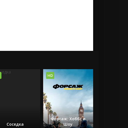
HD
Форсаж: Хоббс и
Соседка
Шоу