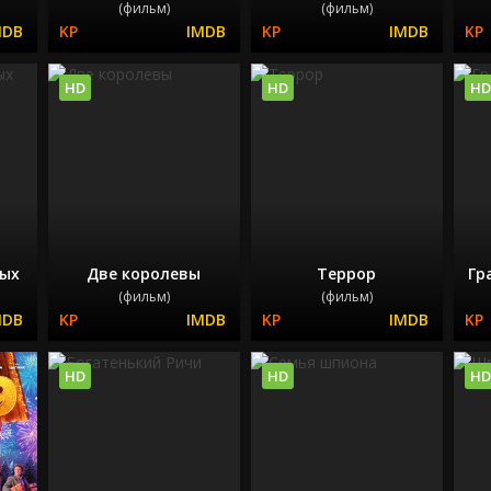
(фильм)
(фильм)
HD
HD
HD
вых
Две королевы
Террор
Гр
(фильм)
(фильм)
HD
HD
HD