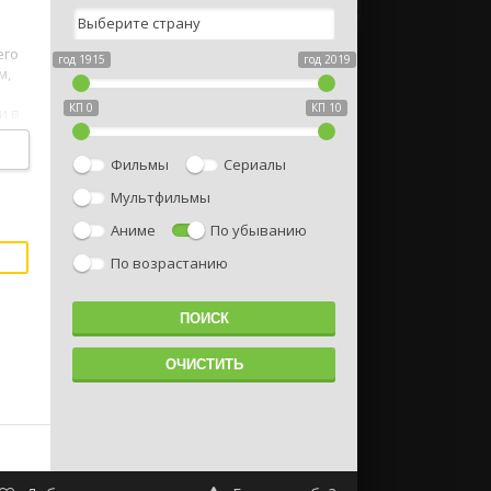
его
год 1915
год 2019
м,
КП 0
КП 10
и в
Фильмы
Сериалы
Мультфильмы
Аниме
По убыванию
По возрастанию