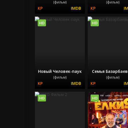
(фильм)
(фильм)
HD
HD
Новый Человек-паук
Семья Базарбае
(фильм)
(фильм)
HD
HD