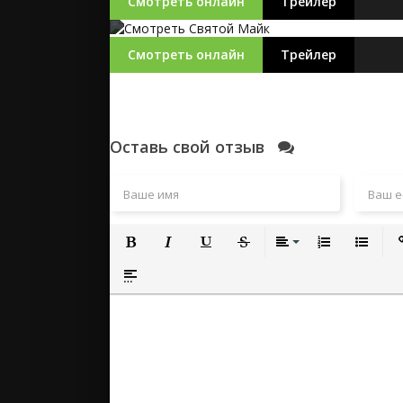
Смотреть онлайн
Трейлер
Смотреть онлайн
Трейлер
Оставь свой отзыв
Полужирный
Курсив
Подчеркнутый
Зачеркнутый
Выравнивание
Нумерованный
Маркиро
Вс
Вставка спойлера