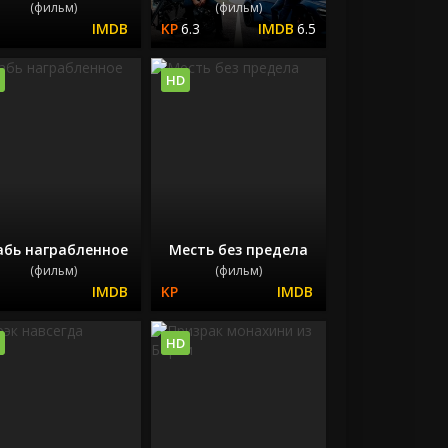
(фильм)
(фильм)
6.3
6.5
HD
абь награбленное
Месть без предела
(фильм)
(фильм)
HD