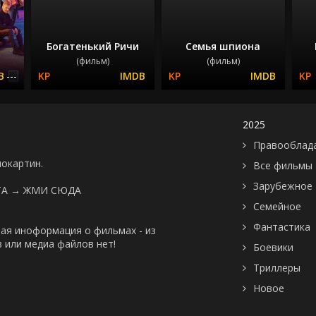
Богатенький Ричи
Семья шпиона
(фильм)
(фильм)
---
2025
Правооблад
нокартин.
Все фильмы
Зарубежное
ТА →
ЖМИ СЮДА
Семейное
Фантастика
ая иноформация о фильмах - из
 или медиа файлов нет!
Боевики
Триллеры
Новое