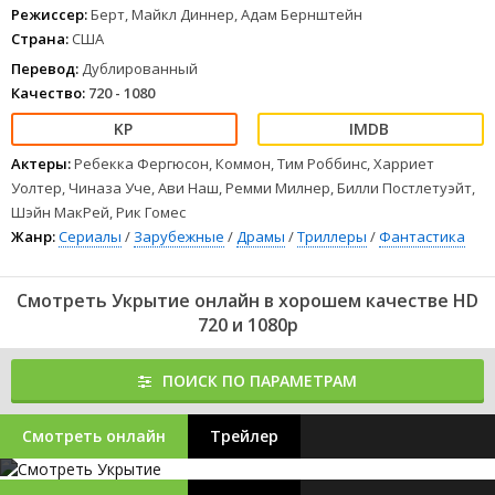
Режиссер:
Берт, Майкл Диннер, Адам Бернштейн
Страна:
США
Перевод:
Дублированный
Качество:
720 - 1080
Актеры:
Ребекка Фергюсон, Коммон, Тим Роббинс, Харриет
Уолтер, Чиназа Уче, Ави Наш, Ремми Милнер, Билли Постлетуэйт,
Шэйн МакРей, Рик Гомес
Жанр:
Сериалы
/
Зарубежные
/
Драмы
/
Триллеры
/
Фантастика
Смотреть Укрытие онлайн в хорошем качестве HD
720 и 1080p
ПОИСК ПО ПАРАМЕТРАМ
Смотреть онлайн
Трейлер