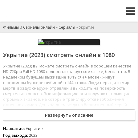
Фильмы и Сериалы онлайн
»
Сериалы
» Укрытие
Укрытие (2023) смотреть онлайн в 1080
Укрытие (2023) вы можете смотреть онлайн в хорошем качестве
HD 720p и Full HD 1080 полностью на русском языке, бесплатно. В
недалёком будущем выжившие 10 тысяч человек живут
в огромном бункере глубиной в 144 этажа. Люди верят, что мир
мёртв, воздух снаружи отравлен и выходить на поверхность
смертельно опасно. Всю информацию они получают с помощью
огромных экранов, на которые транслируются изображения
с внешних камер. День за днём глядя на безжизненный серый
пейзаж, обитатели безропотно подчиняются устоявшимся
Развернуть описание
правилам, главное из которых - никогда не выходить из бункера.
1
2
3
4
5
6
7
8
Название:
Укрытие
Год выхода:
2023