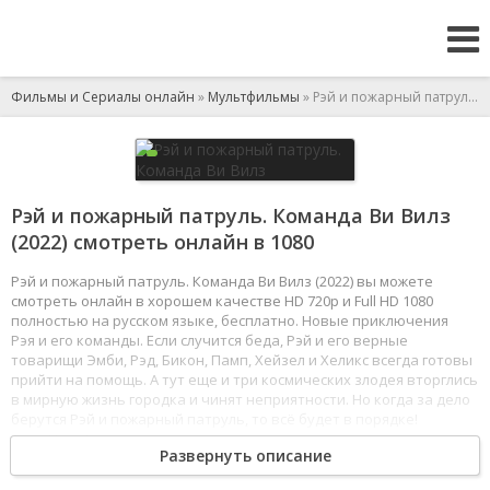
Фильмы и Сериалы онлайн
»
Мультфильмы
» Рэй и пожарный патруль. Команда Ви Вилз
Рэй и пожарный патруль. Команда Ви Вилз
(2022) смотреть онлайн в 1080
Рэй и пожарный патруль. Команда Ви Вилз (2022) вы можете
смотреть онлайн в хорошем качестве HD 720p и Full HD 1080
полностью на русском языке, бесплатно. Новые приключения
Рэя и его команды. Если случится беда, Рэй и его верные
товарищи Эмби, Рэд, Бикон, Памп, Хейзел и Хеликс всегда готовы
прийти на помощь. А тут еще и три космических злодея вторглись
в мирную жизнь городка и чинят неприятности. Но когда за дело
берутся Рэй и пожарный патруль, то всё будет в порядке!
1
2
3
4
5
6
7
8
Развернуть описание