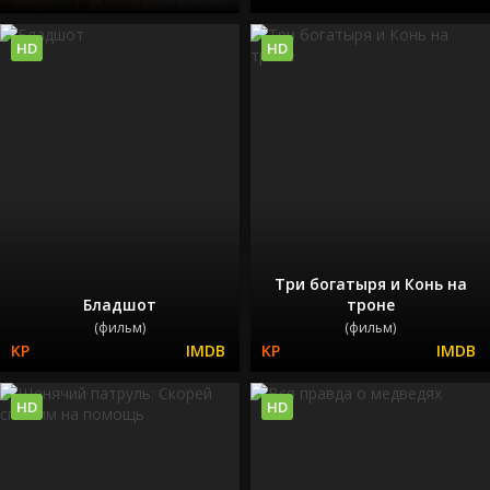
HD
HD
Три богатыря и Конь на
Бладшот
троне
(фильм)
(фильм)
HD
HD