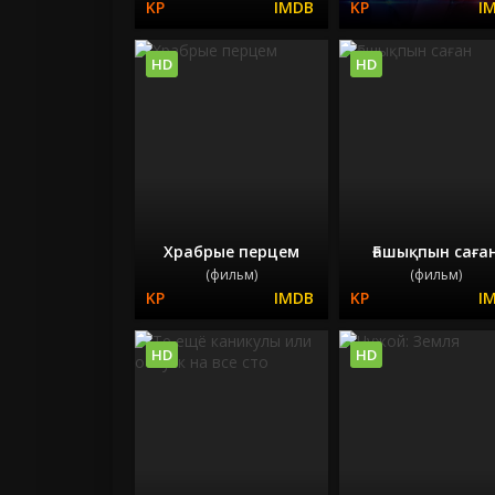
HD
HD
Храбрые перцем
Ғашықпын саға
(фильм)
(фильм)
HD
HD