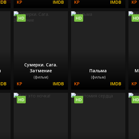
HD
HD
HD
Сумерки. Сага.
н
Затмение
Пальма
М
(фильм)
(фильм)
HD
HD
HD