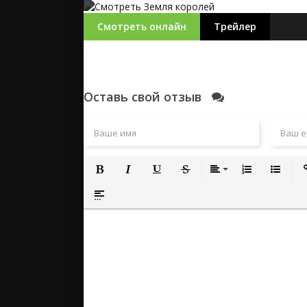
Смотреть онлайн
Трейлер
Оставь свой отзыв
Полужирный
Курсив
Подчеркнутый
Зачеркнутый
Выравнивание
Нумерованный
Маркиро
Вс
Вставка спойлера