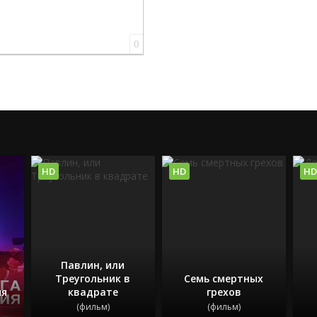
0
HD
HD
HD
Павлин, или
Треугольник в
Семь смертных
ия
квадрате
грехов
(фильм)
(фильм)