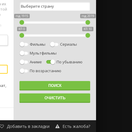
 их
этой
о
год 1915
год 2019
а
КП 0
КП 10
Фильмы
Сериалы
Мультфильмы
Аниме
По убыванию
По возрастанию
ват,
Добавить в закладки
Есть жалоба?