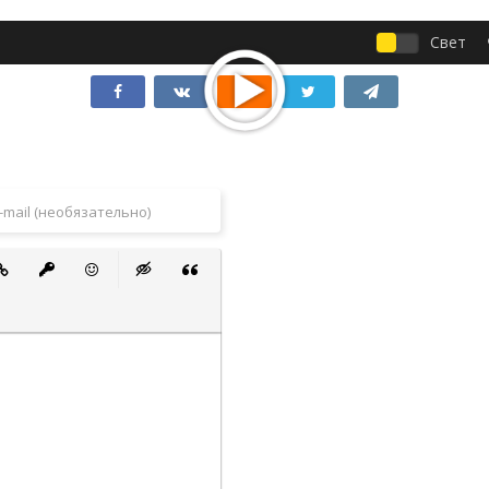
Свет
 список
ванный список
тавить ссылку
Вставить защищенную ссылку
Вставить смайлик
Вставка скрытого текста
Вставка цитаты