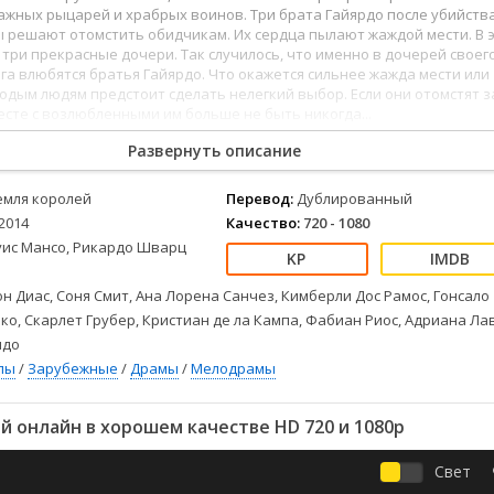
Детективы
2023
Семейные
жных рыцарей и храбрых воинов. Три брата Гайярдо после убийства
Детские
2022
Спорт
 решают отомстить обидчикам. Их сердца пылают жаждой мести. В 
 три прекрасные дочери. Так случилось, что именно в дочерей своег
Драмы
2021
Триллеры
га влюбятся братья Гайярдо. Что окажется сильнее жажда мести или
Комедии
Ужасы
дым людям предстоит сделать нелегкий выбор. Если они отомстят з
месте с возлюбленными им больше не быть никогда...
Русские
Фантастика
СССР
Фэнтези
Развернуть описание
ые
Зарубежные
емля королей
Перевод:
Дублированный
Фильмы из соцетей
2014
Качество:
720 - 1080
уис Мансо, Рикардо Шварц
н Диас, Соня Смит, Ана Лорена Санчез, Кимберли Дос Рамос, Гонсало
ко, Скарлет Грубер, Кристиан де ла Кампа, Фабиан Риос, Адриана Ла
идо
лы
/
Зарубежные
/
Драмы
/
Мелодрамы
 онлайн в хорошем качестве HD 720 и 1080p
Свет