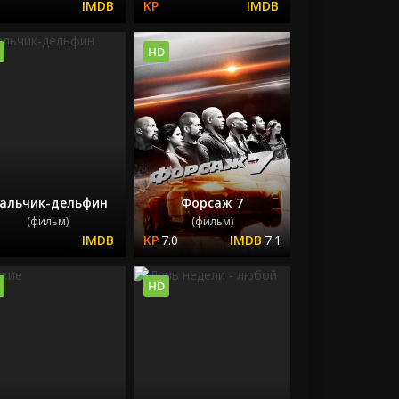
HD
альчик-дельфин
Форсаж 7
(фильм)
(фильм)
7.0
7.1
HD