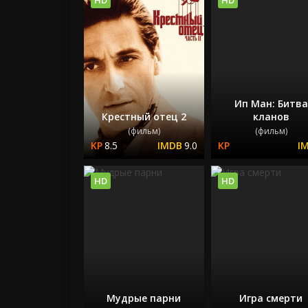
Ип Ман: Битва
Крестный отец 2
кланов
(фильм)
(фильм)
8.5
9.0
HD
HD
Мудрые парни
Игра смерти