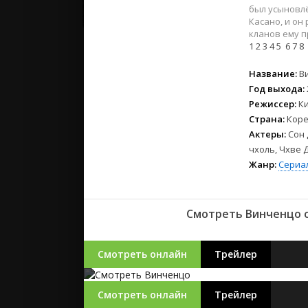
2023
был усыновлё
2022
Касано, и он
кланов ему п
2021
1
2
3
4
5
6
7
8
Русские
Название:
В
Год выхода:
СССР
Режиссер:
К
Зарубежн
Страна:
Коре
Актеры:
Сон 
чхоль, Чхве 
Жанр:
Сериа
Смотреть Винченцо о
Смотреть онлайн
Трейлер
Смотреть онлайн
Трейлер