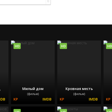
0
HD
HD
HD
ц
Милый дом
Кровная месть
(фильм)
(фильм)
HD
HD
HD