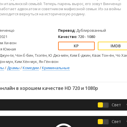
Детективы
2023
Семейные
н итальянской семьёй. Теперь парень вырос, его зовут Винченцо
Детские
2022
Спорт
 работает адвокатом и советником мафиозной семьи. Из-за войны
риходится вернуться на историческую родину.
Драмы
2021
Триллеры
Комедии
Ужасы
Русские
Фантастика
инченцо
Перевод:
Дублированный
2021
Качество:
720 - 1080
СССР
Фэнтези
им Хи-вон
ые
Зарубежные
я Южная
Фильмы из соцетей
Джун-ги, Чон Ё-бин, Тхэгён, Ю Джэ-мён, Ким Ё-джин, Квак Тон-ён, Чо Ха
Дон-мун, Ким Хён-мук, Ян Гён-вон
лы
/
Драмы
/
Комедии
/
Криминальные
нлайн в хорошем качестве HD 720 и 1080p
Свет
Свет