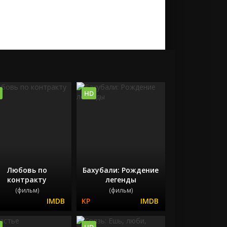
HD
Любовь по
Бахубали: Рождение
контракту
легенды
(фильм)
(фильм)
HD