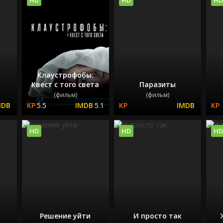
Клаустрофобы:
Квест с того света
Паразиты
(фильм)
(фильм)
5.5
5.1
HD
HD
HD
Решение уйти
И просто так