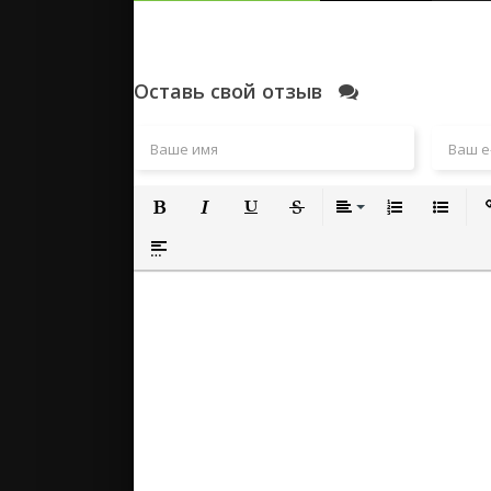
Оставь свой отзыв
Полужирный
Курсив
Подчеркнутый
Зачеркнутый
Выравнивание
Нумерованный
Маркиро
Вс
Вставка спойлера