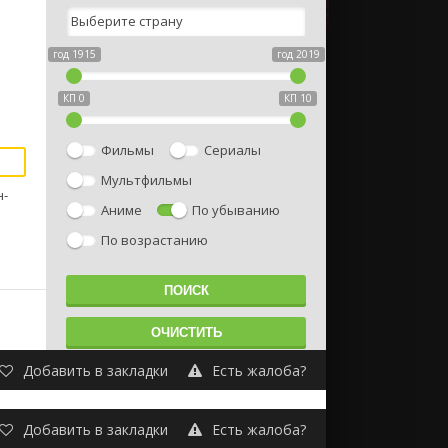
год 1915
год 2019
КП 0
КП 10
Фильмы
Сериалы
Мультфильмы
н-
Аниме
По убыванию
По возрастанию
Добавить в закладки
Есть жалоба?
Добавить в закладки
Есть жалоба?