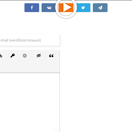
 список
ванный список
тавить ссылку
Вставить защищенную ссылку
Вставить смайлик
Вставка скрытого текста
Вставка цитаты