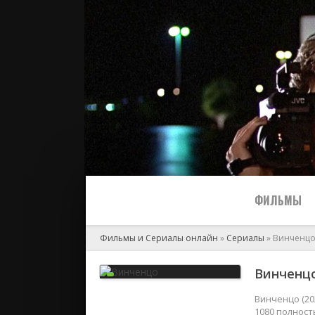
ФИЛЬМЫ
Фильмы и Сериалы онлайн
»
Сериалы
» Винченц
Все
Винченцо
2024
Винченцо (20
1080 полност