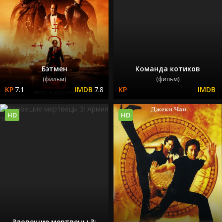
Бэтмен
Команда котиков
(фильм)
(фильм)
7.1
7.8
HD
HD
Зловещие мертвецы 3: