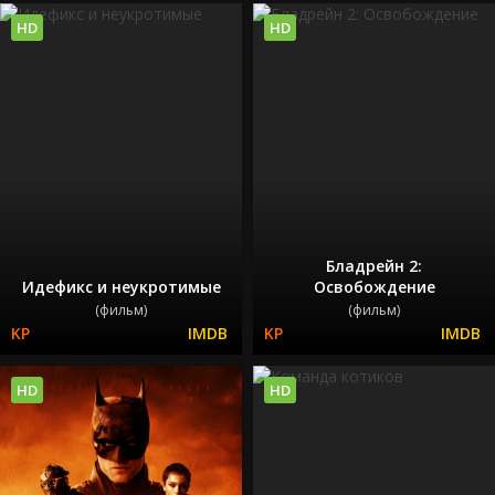
HD
HD
Бладрейн 2:
Идефикс и неукротимые
Освобождение
(фильм)
(фильм)
HD
HD