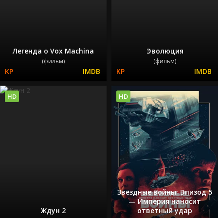
Легенда о Vox Machina
Эволюция
(фильм)
(фильм)
HD
HD
Звёздные войны: Эпизод 5
— Империя наносит
Ждун 2
ответный удар