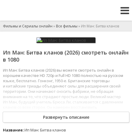
Фильмы и Сериалы онлайн
»
Все фильмы
» Ип Ман: Битва кланов
Ип Ман: Битва кланов (2026) смотреть онлайн
в 1080
Ип Ман: Битва кланов (2026) вы можете смотреть онлайн в
хорошем качестве HD 720p и Full HD 1080 полностью на русском
языке, бесплатно. Гонконг, 1950-е. Британские торговцы
и китайские триады объединяют силы для расширения своей
территории. Они начинают сносить фабрики, не обращая
внимания на то, что страдают простые люди. Великий мастер
Ип Ман, будущий учитель Брюса Ли, сталкивается с давлением
кланов со всех сторон. Он намерен восстановить
справедливость и собирает боевую команду, чтобы дать отпор
Развернуть описание
беспредельщикам.
1
2
3
4
5
6
7
8
Название:
Ип Ман: Битва кланов