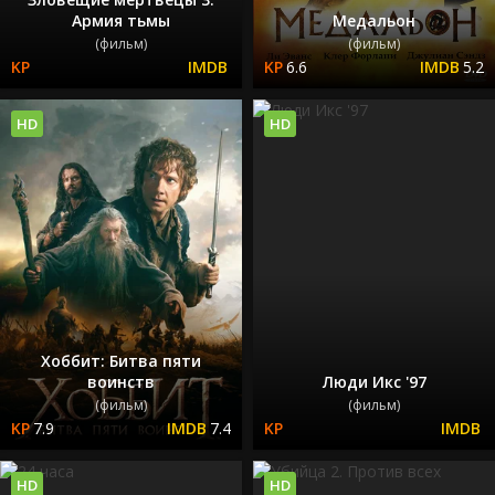
Армия тьмы
Медальон
(фильм)
(фильм)
6.6
5.2
HD
HD
Хоббит: Битва пяти
воинств
Люди Икс '97
(фильм)
(фильм)
7.9
7.4
HD
HD