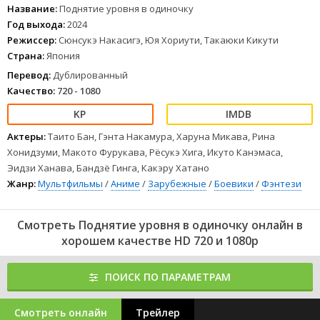
Название:
Поднятие уровня в одиночку
Год выхода:
2024
Режиссер:
Сюнсукэ Накасигэ, Юя Хориути, Такаюки Кикути
Страна:
Япония
Перевод:
Дублированный
Качество:
720 - 1080
Актеры:
Таито Бан, Гэнта Накамура, Харуна Микава, Рина
Хонидзуми, Макото Фурукава, Рёсукэ Хига, Икуто Канэмаса,
Эидзи Ханава, Бандзё Гинга, Какэру Хатано
Жанр:
Мультфильмы
/
Аниме
/
Зарубежные
/
Боевики
/
Фэнтези
Смотреть Поднятие уровня в одиночку онлайн в
хорошем качестве HD 720 и 1080p
ПОИСК ПО ПАРАМЕТРАМ
Смотреть онлайн
Трейлер