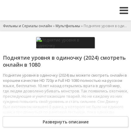
Фильмы и Сериалы онлайн
»
Мультфильмы
» Поднятие уровня в одиночку
Поднятие уровня в одиночку (2024) смотреть
онлайн в 1080
Поднятие уровня в одиночку (2024) вы можете смотреть онлайн в
хорошем качестве HD 720p и Full HD 1080 полностью на русском
языке, бесплатно. 10 лет назад открылись врата в другой мир,
где людям дозволено убивать монстров. Так появились охотники,
преследующие и уничтожающие тварей. Но не каждому из них
суждено повысить свой уровень и стать сильнее. Сон Джин-у
был охотником низшего E-ранга, у которого не было ни единого
шанса продвинуться по ранговой лестнице, пока однажды
он случайно не очутился в подземелье D-ранга. Чуть не погибнув
Развернуть описание
от рук чудовищ, Джин-у открывает секрет повышения уровня.
1
2
3
4
5
6
7
8