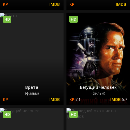
HD
HD
Врата
Бегущий человек
(фильм)
(фильм)
7.1
6.7
HD
HD