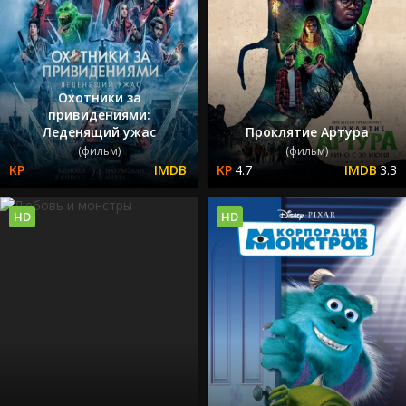
Охотники за
привидениями:
Леденящий ужас
Проклятие Артура
(фильм)
(фильм)
4.7
3.3
HD
HD