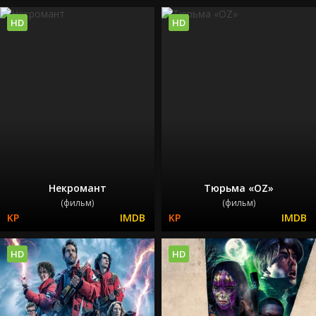
HD
HD
Некромант
Тюрьма «ОZ»
(фильм)
(фильм)
HD
HD