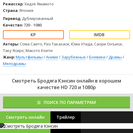
Режиссер:
Хидэё Ямамото
Страна:
Япония
Перевод:
Дублированный
Качество:
720 - 1080
Актеры:
Сома Саито, Риэ Такахаси, Юма Утида, Саори Онъиси,
Таку Ясиро, Макото Коити
Жанр:
Мультфильмы
/
Аниме
/
Зарубежные
/
Боевики
/
Драмы
/
Мелодрамы
Смотреть Бродяга Кэнсин онлайн в хорошем
качестве HD 720 и 1080p
ПОИСК ПО ПАРАМЕТРАМ
Смотреть онлайн
Трейлер