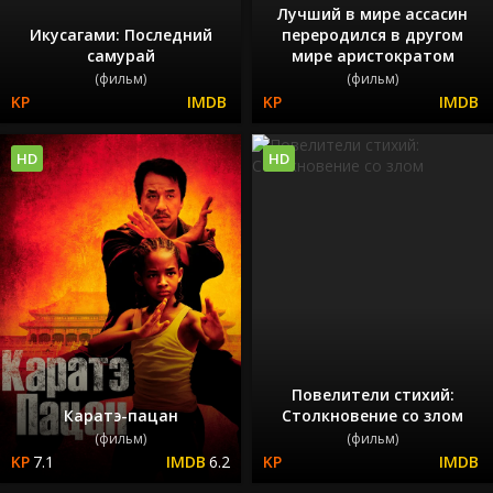
Лучший в мире ассасин
Икусагами: Последний
переродился в другом
самурай
мире аристократом
(фильм)
(фильм)
HD
HD
Повелители стихий:
Каратэ-пацан
Столкновение со злом
(фильм)
(фильм)
7.1
6.2