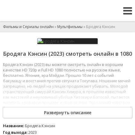
Фильмы и Сериалы онлайн
»
Мультфильмы
» Бродяга Кэнсин
Бродяга Кэнсин (2023) смотреть онлайн в 1080
Бродяга Кэнсин (2023) вы можете смотреть онлайн в хорошем
качестве HD 720p и Full HD 1080 полностью на русском языке,
бесплатно. Япония, эра Мэйдзи. Прошло 10 лет с событий
бакумацу и восстания против сёгуната Токугава. Ношение мечей
запрещено, но людей на улицах продолжают убивать. Молодой
странствующий самурай Кэнсин Химура, в прошлом известный
как жестокий и неуловимый убийца Хитокири Батосай, пытается
искупить кровавое прошлое и свои деяния. Терзаемый чувством
вины, Кэнсин поклялся больше не убивать людей. Он поселяется
Развернуть описание
у девушки по имени Каору Камия, которая занимается
преподаванием боевых искусств. Но тени прошлого вновь
настигают бывшего убийцу.
Название:
Бродяга Кэнсин
1
2
3
4
5
6
7
8
Год выхода:
2023