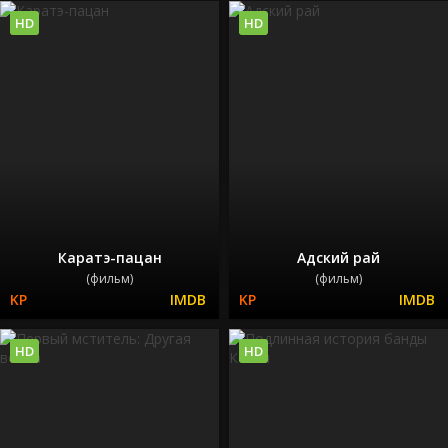
HD
HD
Каратэ-пацан
Адский рай
(фильм)
(фильм)
HD
HD