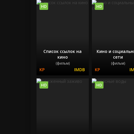
HD
HD
Список ссылок на
Кино и социаль
кино
сети
(фильм)
(фильм)
HD
HD