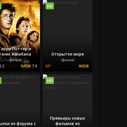
HD
Гарри Поттер и
узник Азкабана
Открытое море
(фильм)
(фильм)
8.2
7.9
HD
Премьеры новых
ылки из форума с
фильмов из