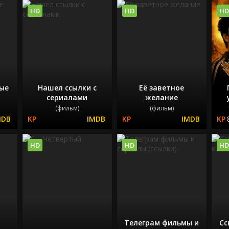
HD
HD
HD
ные
Нашел ссылки с
Её заветное
сериалами
желание
(фильм)
(фильм)
HD
HD
HD
Телеграм фильмы и
Сс