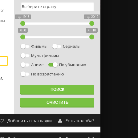
цу
год 1915
год 2019
хам
КП 0
КП 10
Фильмы
Сериалы
Мультфильмы
Аниме
По убыванию
По возрастанию
и,
Добавить в закладки
Есть жалоба?