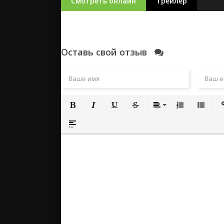
Смотреть онлайн
Трейлер
Оставь свой отзыв
Полужирный
Курсив
Подчеркнутый
Зачеркнутый
Выравнивание
Нумерованный
Маркиро
Вс
Вставка спойлера