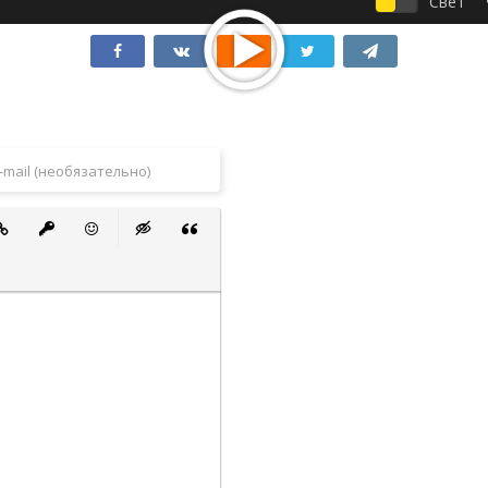
Свет
 список
ванный список
тавить ссылку
Вставить защищенную ссылку
Вставить смайлик
Вставка скрытого текста
Вставка цитаты