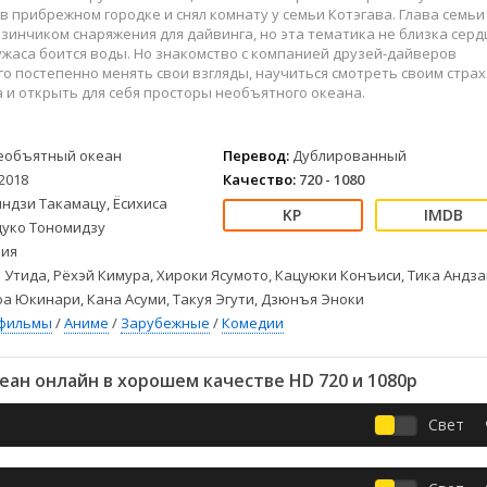
Детективы
2023
Семейные
в прибрежном городке и снял комнату у семьи Котэгава. Глава семьи
Детские
2022
Спорт
зинчиком снаряжения для дайвинга, но эта тематика не близка серд
 ужаса боится воды. Но знакомство с компанией друзей-дайверов
Драмы
2021
Триллеры
го постепенно менять свои взгляды, научиться смотреть своим стра
Комедии
Ужасы
а и открыть для себя просторы необъятного океана.
Русские
Фантастика
СССР
Фэнтези
еобъятный океан
Перевод:
Дублированный
ые
Зарубежные
2018
Качество:
720 - 1080
Фильмы из соцетей
ндзи Такамацу, Ёсихиса
цуко Тономидзу
ия
Утида, Рёхэй Кимура, Хироки Ясумото, Кацуюки Конъиси, Тика Андза
оа Юкинари, Кана Асуми, Такуя Эгути, Дзюнъя Эноки
фильмы
/
Аниме
/
Зарубежные
/
Комедии
ан онлайн в хорошем качестве HD 720 и 1080p
Свет