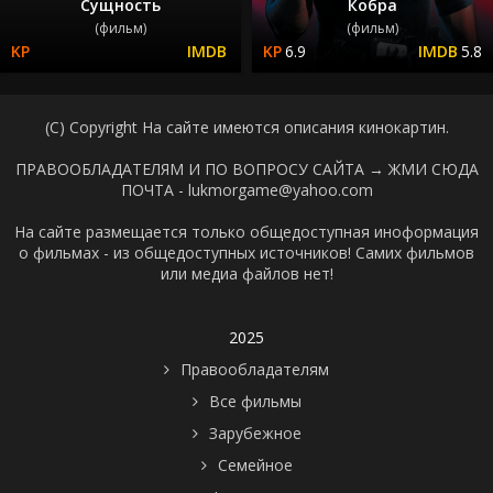
Сущность
Кобра
(фильм)
(фильм)
6.9
5.8
(C) Copyright На сайте имеются описания кинокартин.
ПРАВООБЛАДАТЕЛЯМ И ПО ВОПРОСУ САЙТА →
ЖМИ СЮДА
ПОЧТА - lukmorgame@yahoo.com
На сайте размещается только общедоступная иноформация
о фильмах - из общедоступных источников! Самих фильмов
или медиа файлов нет!
2025
Правообладателям
Все фильмы
Зарубежное
Семейное