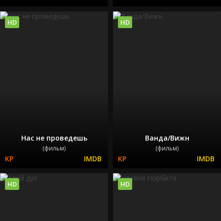
HD
HD
Нас не проведешь
Ванда/Вижн
(фильм)
(фильм)
HD
HD