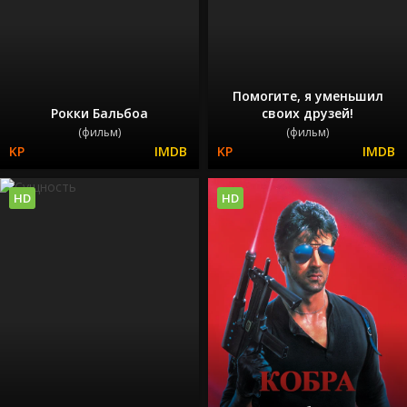
Помогите, я уменьшил
Рокки Бальбоа
своих друзей!
(фильм)
(фильм)
HD
HD