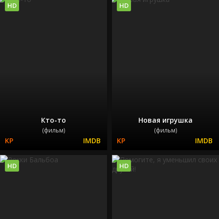
HD
HD
Кто-то
Новая игрушка
(фильм)
(фильм)
HD
HD