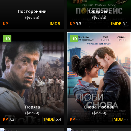
Посторонний
Покерфейс
(фильм)
(фильм)
5.5
5.1
HD
HD
Тюряга
Снова любовь
(фильм)
(фильм)
7.3
6.4
---
---