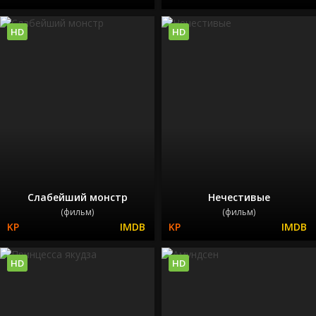
HD
HD
Слабейший монстр
Нечестивые
(фильм)
(фильм)
HD
HD