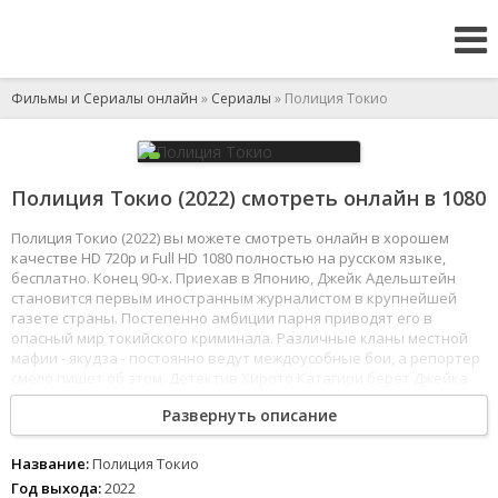
Фильмы и Сериалы онлайн
»
Сериалы
» Полиция Токио
Полиция Токио (2022) смотреть онлайн в 1080
Полиция Токио (2022) вы можете смотреть онлайн в хорошем
качестве HD 720p и Full HD 1080 полностью на русском языке,
бесплатно. Конец 90-х. Приехав в Японию, Джейк Адельштейн
становится первым иностранным журналистом в крупнейшей
газете страны. Постепенно амбиции парня приводят его в
опасный мир токийского криминала. Различные кланы местной
мафии - якудза - постоянно ведут междоусобные бои, а репортер
смело пишет об этом. Детектив Хирото Катагири берет Джейка
под свое крыло и снабжает его полезной информацией, взамен
Развернуть описание
получая много ценных сведений от наивного американца.
1
2
3
4
5
6
7
8
Название:
Полиция Токио
Год выхода:
2022