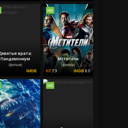
HD
Девятые врата:
Пандемониум
Мстители
(фильм)
(фильм)
7.9
8.0
HD