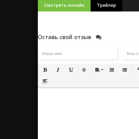
Смотреть онлайн
Трейлер
Оставь свой отзыв
Полужирный
Курсив
Подчеркнутый
Зачеркнутый
Выравнивание
Нумерованный
Маркиро
Вс
Вставка спойлера