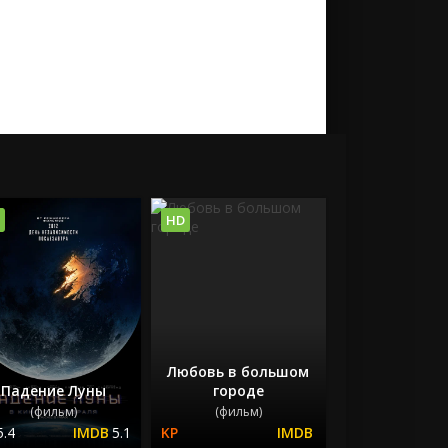
HD
Любовь в большом
Падение Луны
городе
(фильм)
(фильм)
5.4
5.1