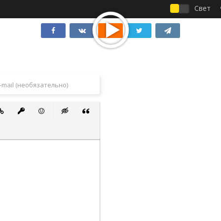
Свет
 список
ванный список
тавить ссылку
Вставить защищенную ссылку
Вставить смайлик
Вставка скрытого текста
Вставка цитаты