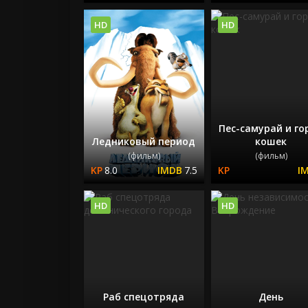
HD
HD
Пес-самурай и го
Ледниковый период
кошек
(фильм)
(фильм)
8.0
7.5
HD
HD
Раб спецотряда
День