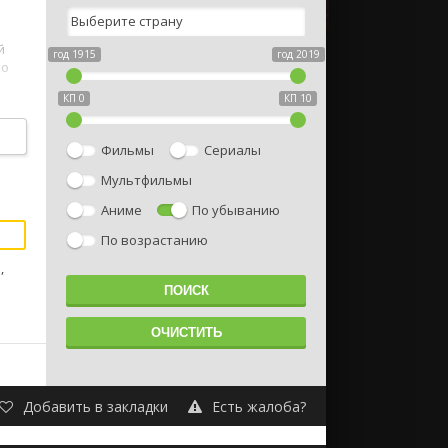
й
год 1915
год 2019
ко
КП 0
КП 10
сё
Фильмы
Сериалы
а.
Мультфильмы
Аниме
По убыванию
По возрастанию
,
Добавить в закладки
Есть жалоба?