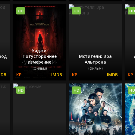
HD
HD
HD
Уиджи:
род
Потустороннее
Мстители: Эра
измерение
Альтрона
(фильм)
(фильм)
HD
HD
HD