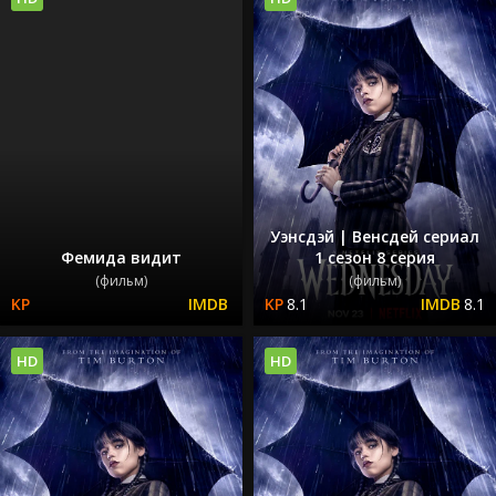
Уэнсдэй | Венсдей сериал
Фемида видит
1 сезон 8 серия
(фильм)
(фильм)
8.1
8.1
HD
HD