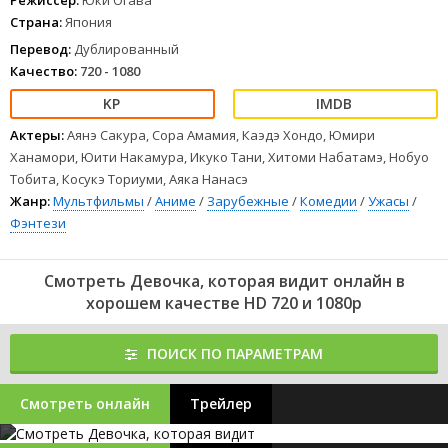
Режиссер:
Юки Огава
Страна:
Япония
Перевод:
Дублированный
Качество:
720 - 1080
Актеры:
Аянэ Сакура, Сора Амамия, Каэдэ Хондо, Юмири
Ханамори, Юити Накамура, Икуко Тани, Хитоми Набатамэ, Нобуо
Тобита, Косукэ Ториуми, Аяка Нанасэ
Жанр:
Мультфильмы
/
Аниме
/
Зарубежные
/
Комедии
/
Ужасы
/
Фэнтези
Смотреть Девочка, которая видит онлайн в
хорошем качестве HD 720 и 1080p
ПОИСК ПО ПАРАМЕТРАМ
Смотреть онлайн
Трейлер