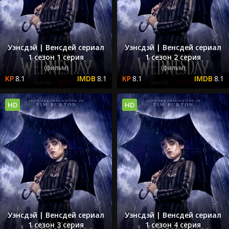
Уэнсдэй | Венсдей сериал
Уэнсдэй | Венсдей сериал
1 сезон 1 серия
1 сезон 2 серия
(фильм)
(фильм)
8.1
8.1
8.1
8.1
HD
HD
Уэнсдэй | Венсдей сериал
Уэнсдэй | Венсдей сериал
1 сезон 3 серия
1 сезон 4 серия