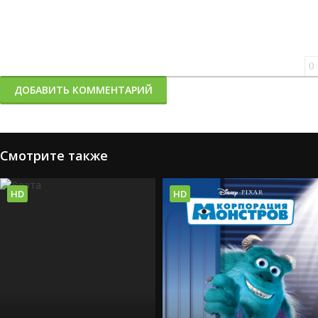
0
ДОБАВИТЬ КОММЕНТАРИЙ
Смотрите также
HD
HD