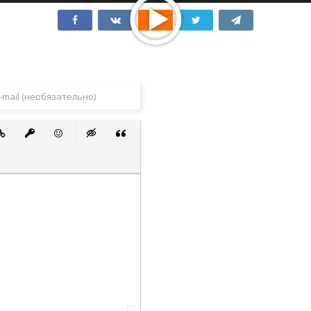
 список
ванный список
тавить ссылку
Вставить защищенную ссылку
Вставить смайлик
Вставка скрытого текста
Вставка цитаты