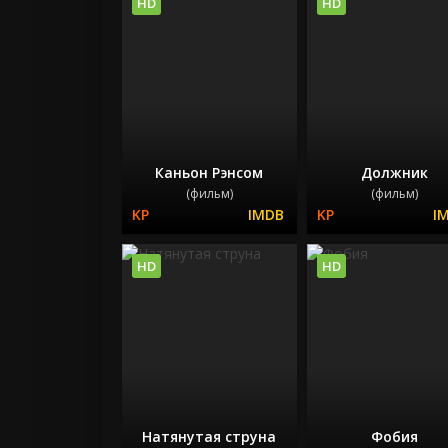
HD
HD
Каньон Рэнсом
Должник
(фильм)
(фильм)
HD
HD
Натянутая струна
Фобия