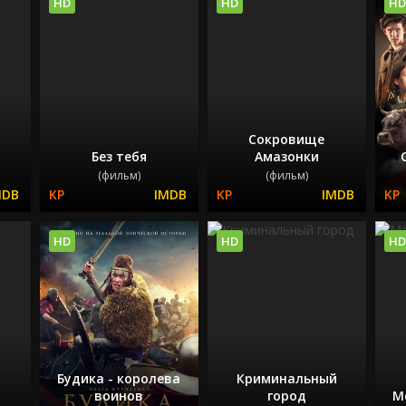
HD
HD
HD
Сокровище
Без тебя
Амазонки
(фильм)
(фильм)
HD
HD
HD
Будика - королева
Криминальный
воинов
город
М