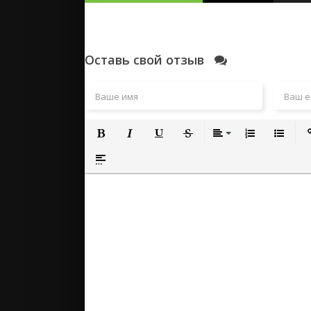
Оставь свой отзыв
Полужирный
Курсив
Подчеркнутый
Зачеркнутый
Выравнивание
Нумерованный
Маркиро
Вс
Вставка спойлера