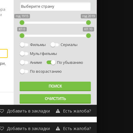
ара
и
год 1915
год 2019
КП 0
КП 10
Фильмы
Сериалы
Мультфильмы
Аниме
По убыванию
ри,
По возрастанию
Добавить в закладки
Есть жалоба?
Добавить в закладки
Есть жалоба?