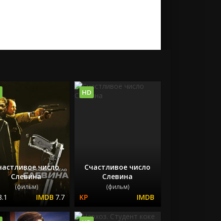
HD
частливое число
Счастливое число
Слевина
Слевина
(фильм)
(фильм)
8.1
7.7