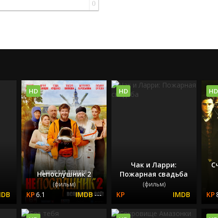
0
HD
HD
HD
Чак и Ларри:
С
Непослушник 2
Пожарная свадьба
(фильм)
(фильм)
6.1
---