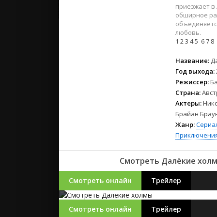
2023
приезжает в 
2022
обширное ра
объединяетс
2021
любовь.
1
2
3
4
5
6
7
8
Русские
Название:
Д
СССР
Год выхода:
Зарубежн
Режиссер:
Б
Страна:
Авст
Актеры:
Нико
Брайан Браун
Жанр:
Сериа
Приключени
Смотреть Далёкие холмы
Смотреть онлайн
Трейлер
Смотреть онлайн
Трейлер