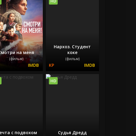
HD
Нархоз. Студент
Смотри на меня
коке
(фильм)
(фильм)
HD
ечта с подвохом
Судья Дредд