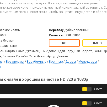
Детективы
2023
Семейные
Австралию после смерти мужа. В наследство женщина получает
Детские
2022
Спорт
нчо, которое хочет присвоить местный криминальный авторитет. С
я с местным погонщиком скота, чтобы защитить имущество и обрест
Драмы
2021
Триллеры
Комедии
Ужасы
Русские
Фантастика
алёкие холмы
Перевод:
Дублированный
СССР
Фэнтези
2023
Качество:
720 - 1080
ые
Зарубежные
аз Лурман
Фильмы из соцетей
ралия, США
ль Кидман, Хью Джекман, Ши Адамс, Эдди Бару, Рэй Баррет, Тони Бэр
, Лиллиэн Кромби, Эсси Дэвис, Артур Дигнам
лы
/
Все фильмы
/
Зарубежные
/
Военные
/
Драмы
/
Мелодрамы
/
я
 онлайн в хорошем качестве HD 720 и 1080p
Свет
Свет