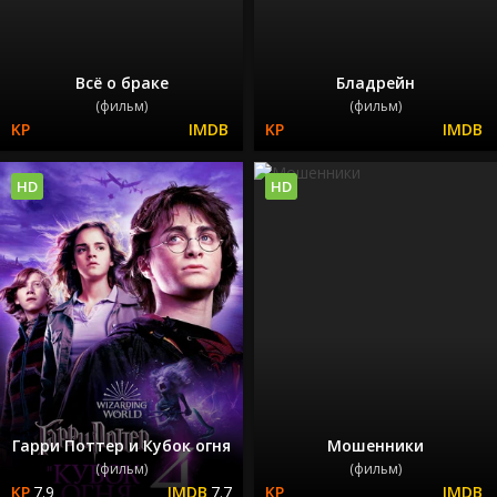
Всё о браке
Бладрейн
(фильм)
(фильм)
HD
HD
Гарри Поттер и Кубок огня
Мошенники
(фильм)
(фильм)
7.9
7.7