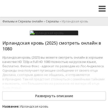
Фильмы и Сериалы онлайн
»
Сериалы
» Ирландская кровь
Ирландская кровь (2025) смотреть онлайн в
1080
Ирландская кровь (2025) вы можете смотреть онлайн в хорошем
качестве HD 720p и Full HD 1080 полностью на русском языке,
бесплатно. Фиона Фокс - адвокат по разводам из Лос-Анджелеса.
Однажды она получает пугающее сообщение от своего отца
Деклана, с которым давно не общалась, и отправляется
в Ирландию. Там ей предстоит столкнуться с семейными тайнами
и выяснить, что большинство из рассказов её матери об отце
были ложью.
1
2
3
4
5
6
7
8
Развернуть описание
Название:
Ирландская кровь