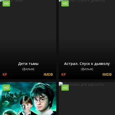
HD
HD
Дети тьмы
Астрал. Спуск к дьяволу
(фильм)
(фильм)
HD
HD