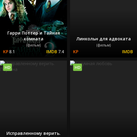
Гарри Поттер и Тайная
комната
Линкольн для адвоката
(фильм)
(фильм)
8.1
7.4
HD
HD
Исправленному верить.