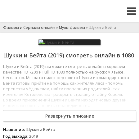
Фильмы и Сериалы онлайн
»
Мультфильмы
» Шукки и Бейта
Шукки и Бейта (2019) смотреть онлайн в 1080
Шукки и Бейта (2019) вы можете смотреть онлайн в хорошем
качестве HD 720p и Full HD 1080 полностью на русском языке,
бесплатно. Мышата пилот вертолета Шукки и командир танка
Бейта готовы прийти на помощь как жителям леса - помочь
перевезти мёд пчелам, найти пропавших родителей - так
и жителям Котолевства - раскрыть страшную тайну Короля.
Во время приключений Шукки и Бейта находят новых друзей
и помогают восстановить справедливость.
1
2
3
4
5
6
7
8
Развернуть описание
Название:
Шукки и Бейта
Год выхода:
2019