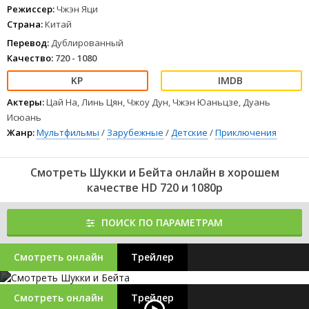
Режиссер:
Чжэн Яци
Страна:
Китай
Перевод:
Дублированный
Качество:
720 - 1080
Актеры:
Цай На, Линь Цян, Чжоу Дун, Чжэн Юаньцзе, Дуань
Исюань
Жанр:
Мультфильмы
/
Зарубежные
/
Детские
/
Приключения
Смотреть Шукки и Бейта онлайн в хорошем
качестве HD 720 и 1080p
ПОИСК ПО ПАРАМЕТРАМ
Смотреть онлайн
Трейлер
Смотреть онлайн
Трейлер