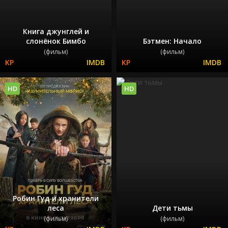
Книга джунглей и
слонёнок Бимбо
Бэтмен: Начало
(фильм)
(фильм)
HD
HD
Робин Гуд и хранители
леса
Дети тьмы
(фильм)
(фильм)